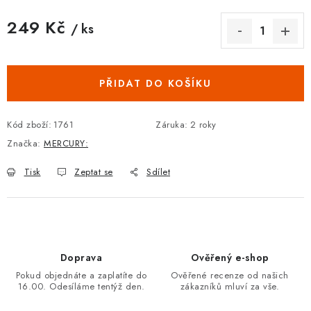
249 Kč
/ ks
Měrná cena:
PŘIDAT DO KOŠÍKU
Kód zboží:
1761
Záruka
:
2 roky
Značka:
MERCURY:
Tisk
Zeptat se
Sdílet
Doprava
Ověřený e-shop
Pokud objednáte a zaplatíte do
Ověřené recenze od našich
16.00. Odesíláme tentýž den.
zákazníků mluví za vše.