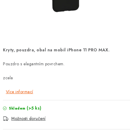
POUZDRA, OBALY NA APPLE AIRPODS
KONTAKTY
DOPRAVA A PLATBA
OBCHODNÍ PODMÍNKY
Kryty, pouzdra, obal na mobil iPhone 11 PRO MAX.
OCHRANA OSOBNÍCH ÚDAJŮ
Pouzdro s elegantním povrchem.
HODNOCENÍ OBCHODU
zcela
Více informací
VRÁCENÍ ZBOŽÍ A REKLAMACE
(>5 ks)
Skladem
Jak nakupovat
Obchodní podmínky
Možnosti doručení
Ochrana osobních údajů
Hodnocení obchodu
Doprava a platba
Vrácení zboží a reklamace