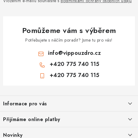
Vložením e-mailu souhlasíte s
podmínkami ochrany osobních údajů
Pomůžeme vám s výběrem
Potřebujete s něčím poradit? Jsme tu pro vás!
info
@
vippouzdro.cz
+420 775 740 115
+420 775 740 115
Z
á
Informace pro vás
p
a
Jak nakupovat
Přijímáme online platby
t
Obchodní podmínky
í
Novinky