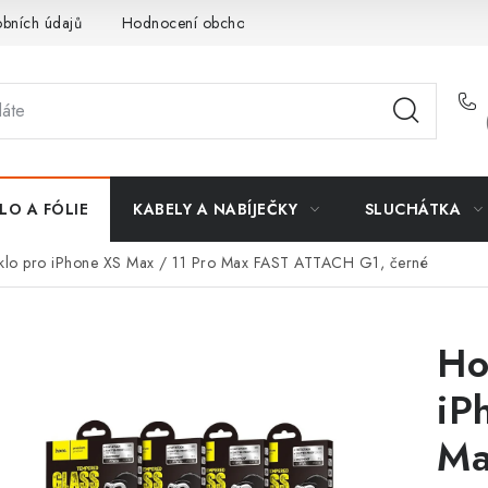
bních údajů
Hodnocení obchodu
Doprava a platba
Vrác
LO A FÓLIE
KABELY A NABÍJEČKY
SLUCHÁTKA
sklo pro iPhone XS Max / 11 Pro Max FAST ATTACH G1, černé
Ho
iP
Ma