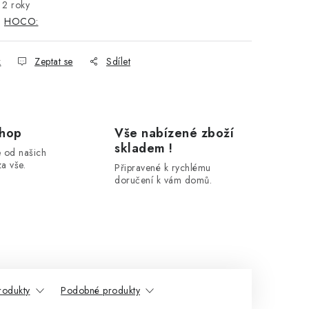
2 roky
:
HOCO:
k
Zeptat se
Sdílet
shop
Vše nabízené zboží
skladem !
 od našich
a vše.
Připravené k rychlému
doručení k vám domů.
produkty
Podobné produkty