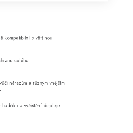
ně kompatibilní s většinou
chranu celého
vůči nárazům a různým vnějším
y.
 hadřík na vyčištění displeje