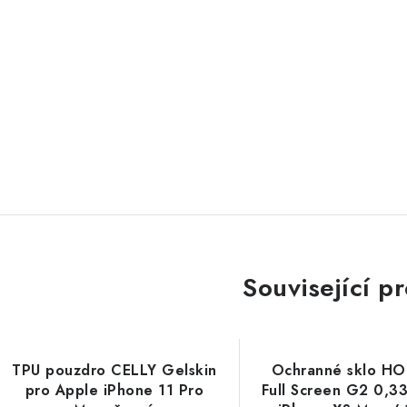
d
s
k
u
z
Související p
TPU pouzdro CELLY Gelskin
Ochranné sklo H
pro Apple iPhone 11 Pro
Full Screen G2 0,3