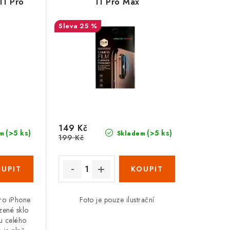
11 Pro
11 Pro Max
25 %
149 Kč
(>5 ks)
(>5 ks)
m
Skladem
199 Kč
ro iPhone
Foto je pouze ilustrační
zené sklo
u celého