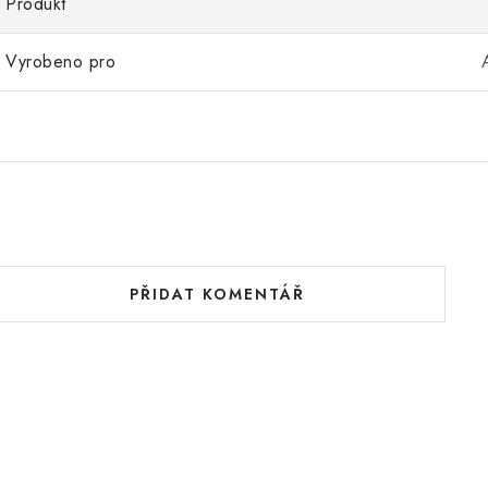
Produkt
Vyrobeno pro
PŘIDAT KOMENTÁŘ
V
ý
p
s