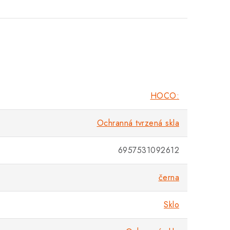
HOCO:
Ochranná tvrzená skla
6957531092612
černa
Sklo