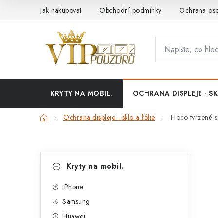
Přejít
Jak nakupovat
Obchodní podmínky
Ochrana oso
na
obsah
KRYTY NA MOBIL.
OCHRANA DISPLEJE - SK
Domů
Ochrana displeje - sklo a fólie
Hoco tvrzené 
P
K
Přeskočit
Kryty na mobil.
kategorie
a
o
t
iPhone
s
Samsung
e
t
Huawei