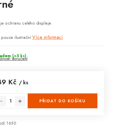
rné
uje ochranu celého displeje.
Více informací
 pouze ilustrační
ladem
(>5 ks)
žnosti doručení
49 Kč
/ ks
rná cena:
PŘIDAT DO KOŠÍKU
ží:
1650