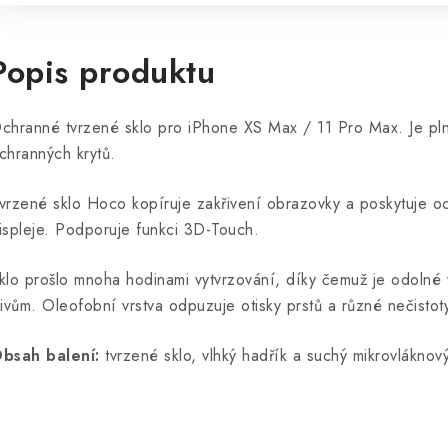
Popis produktu
chranné tvrzené sklo pro iPhone XS Max / 11 Pro Max. J
e pl
chranných krytů.
vrzené sklo Hoco kopíruje zakřivení obrazovky a poskytuje o
ispleje. Podporuje funkci 3D-Touch.
klo prošlo mnoha hodinami vytvrzování, díky čemuž je odolné 
livům. Oleofobní vrstva odpuzuje otisky prstů a různé nečistot
bsah balení:
tvrzené sklo, vlhký hadřík a suchý mikrovláknový