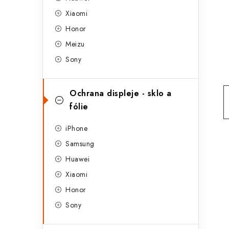
g
r
Xiaomi
o
Honor
a
r
Meizu
n
i
Sony
e
n
í
Ochrana displeje - sklo a
fólie
p
a
iPhone
Samsung
n
Huawei
e
Xiaomi
l
Honor
Sony