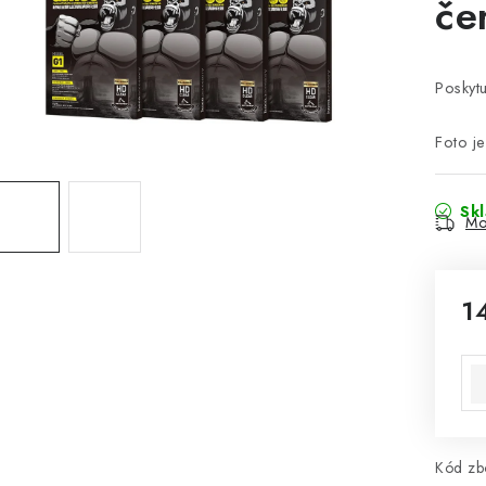
če
Poskyt
Foto je
Sk
Mo
1
Mě
Kód zbo