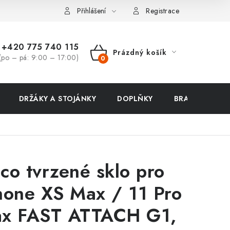
ení zboží a reklamace
Přihlášení
Registrace
+420 775 740 115
Prázdný košík
(po – pá: 9:00 – 17:00)
NÁKUPNÍ
KOŠÍK
DRŽÁKY A STOJÁNKY
DOPLŇKY
BRAŠNY NA N
co tvrzené sklo pro
hone XS Max / 11 Pro
x FAST ATTACH G1,