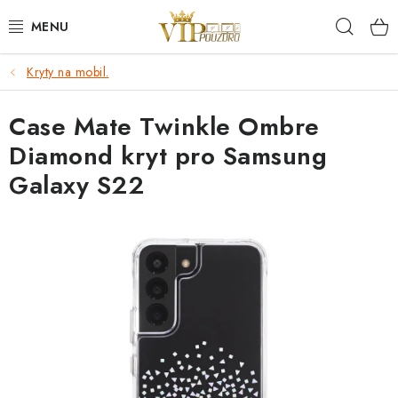
Přejít
Hleda
na
obsah
Kryty na mobil.
KRYTY NA MOBIL.
Case Mate Twinkle Ombre
OCHRANA DISPLEJE - SKLO A FÓLIE
Diamond kryt pro Samsung
KABELY A NABÍJEČKY
Galaxy S22
SLUCHÁTKA
DRŽÁKY A STOJÁNKY
DOPLŇKY
BRAŠNY NA NOTEBOOKY