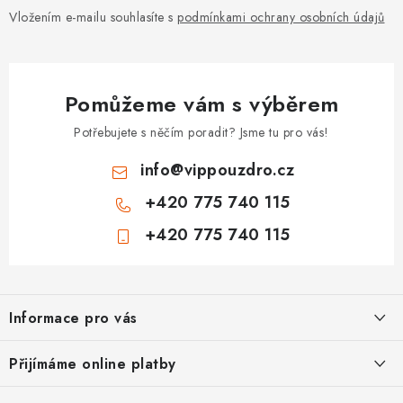
Vložením e-mailu souhlasíte s
podmínkami ochrany osobních údajů
Pomůžeme vám s výběrem
Potřebujete s něčím poradit? Jsme tu pro vás!
info
@
vippouzdro.cz
+420 775 740 115
+420 775 740 115
Z
á
Informace pro vás
p
a
Jak nakupovat
Přijímáme online platby
t
Obchodní podmínky
í