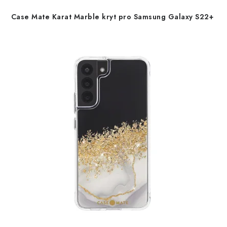
d
o
Case Mate Karat Marble kryt pro Samsung Galaxy S22+
u
d
k
u
t
k
ů
t
ů