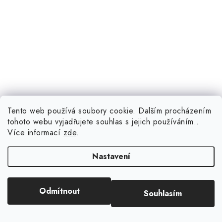
Tento web používá soubory cookie. Dalším procházením
1 299 Kč
(1 ks)
Skladem
tohoto webu vyjadřujete souhlas s jejich používáním..
Více informací
zde
.
Nastavení
Kód:
7032
Odmítnout
Souhlasím
Case Mate Twinkle Diamond MagSafe pouzdro pro iPhone
14 Plus, clear