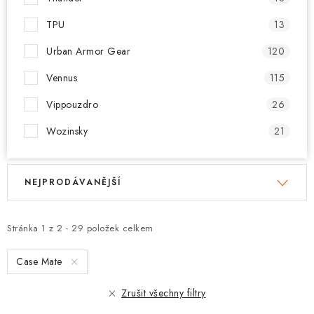
TPU
13
Urban Armor Gear
120
Vennus
115
Vippouzdro
26
Wozinsky
21
V
Ř
NEJPRODÁVANĚJŠÍ
ý
a
p
z
i
e
Stránka
1
z
2
-
29
položek celkem
s
n
Case Mate
p
í
r
p
Zrušit všechny filtry
o
r