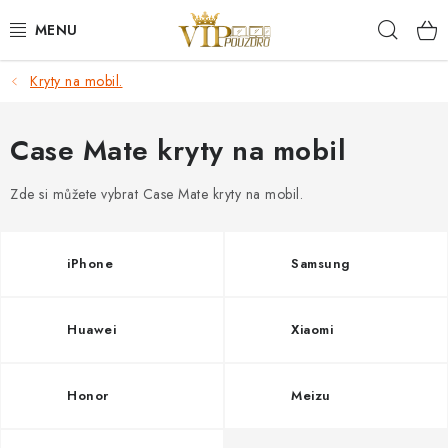
Přejít
Hleda
na
obsah
Kryty na mobil.
KRYTY NA MOBIL.
OCHRANA DISPLEJE - SKLO A FÓLIE
Case Mate kryty na mobil
KABELY A NABÍJEČKY
Zde si můžete vybrat Case Mate kryty na mobil.
SLUCHÁTKA
iPhone
Samsung
DRŽÁKY A STOJÁNKY
Huawei
Xiaomi
DOPLŇKY
Honor
Meizu
BRAŠNY NA NOTEBOOKY