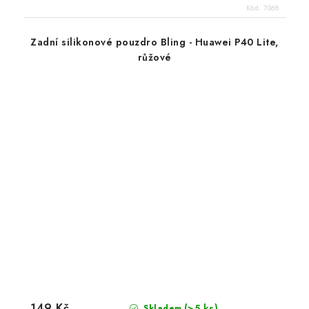
Kód:
7068
Zadní silikonové pouzdro Bling - Huawei P40 Lite,
růžové
149 Kč
(>5 ks)
Skladem