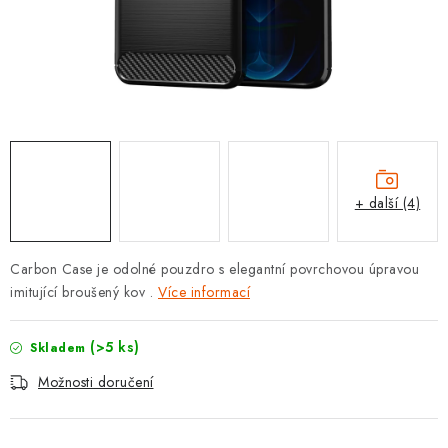
POUZDRA, OBALY NA APPLE AIRPODS
KONTAKTY
DOPRAVA A PLATBA
OBCHODNÍ PODMÍNKY
+ další (4)
OCHRANA OSOBNÍCH ÚDAJŮ
HODNOCENÍ OBCHODU
Carbon Case je odolné pouzdro s elegantní povrchovou úpravou
imitující broušený kov .
Více informací
VRÁCENÍ ZBOŽÍ A REKLAMACE
(>5 ks)
Skladem
Jak nakupovat
Obchodní podmínky
Možnosti doručení
Ochrana osobních údajů
Hodnocení obchodu
Doprava a platba
Vrácení zboží a reklamace