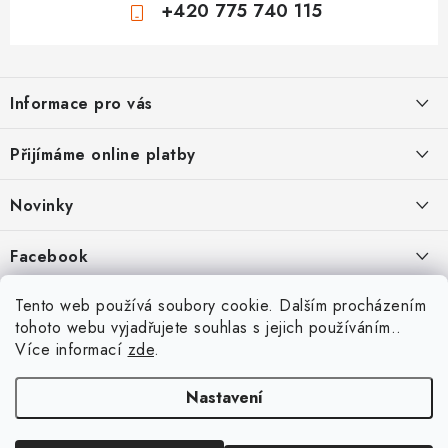
+420 775 740 115
Z
á
Informace pro vás
p
a
Jak nakupovat
Přijímáme online platby
t
Obchodní podmínky
í
Novinky
Ochrana osobních údajů
Kryty, pouzdra, obaly na mobil Apple iPhone.
Facebook
Hodnocení obchodu
11.9.2022
Doprava a platba
Heureka Recenze obchodu
Tento web používá soubory cookie. Dalším procházením
Nová skla pro vaši ochranu
tohoto webu vyjadřujete souhlas s jejich používáním..
Vrácení zboží a reklamace
22.8.2020
Více informací
zde
.
Designové kryty pro Xiaomi
Nastavení
16.8.2020