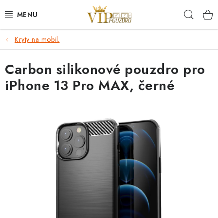
Přejít
Hleda
na
obsah
Kryty na mobil.
KRYTY NA MOBIL.
Carbon silikonové pouzdro pro
OCHRANA DISPLEJE - SKLO A FÓLIE
iPhone 13 Pro MAX, černé
KABELY A NABÍJEČKY
SLUCHÁTKA
DRŽÁKY A STOJÁNKY
DOPLŇKY
BRAŠNY NA NOTEBOOKY