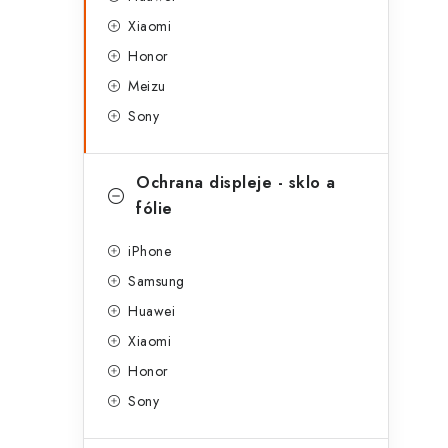
g
r
Xiaomi
o
Honor
a
r
Meizu
n
i
Sony
e
n
í
Ochrana displeje - sklo a
fólie
p
a
iPhone
Samsung
n
Huawei
e
Xiaomi
l
Honor
Sony