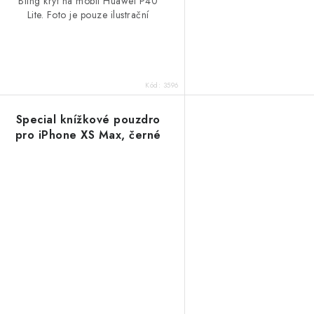
Bling kryt na mobil Huawei P40
Lite. Foto je pouze ilustrační
Kód:
3596
Special knížkové pouzdro
pro iPhone XS Max, černé