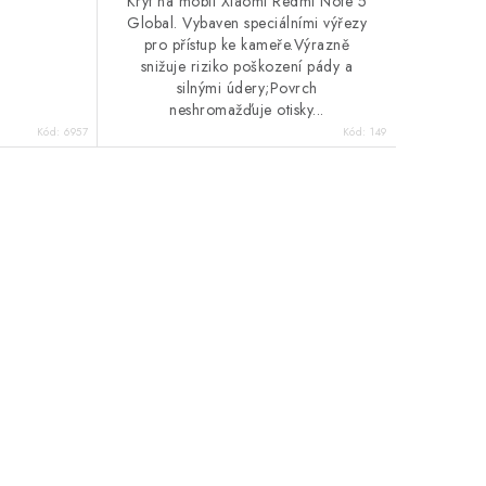
Kryt na mobil Xiaomi Redmi Note 5
Global. Vybaven speciálními výřezy
pro přístup ke kameře.Výrazně
snižuje riziko poškození pády a
silnými údery;Povrch
neshromažďuje otisky...
Kód:
6957
Kód:
149