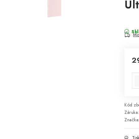
Ul
Sk
Mo
2
Mě
Kód zbo
Záruka
:
Značka
Tis