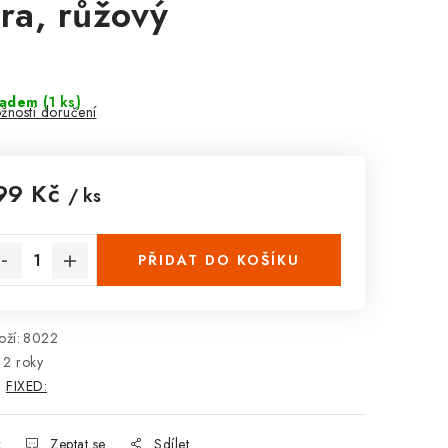
tra, růžový
ladem
(1 ks)
žnosti doručení
99 Kč
/ ks
rná cena:
PŘIDAT DO KOŠÍKU
ží:
8022
2 roky
:
FIXED:
k
Zeptat se
Sdílet