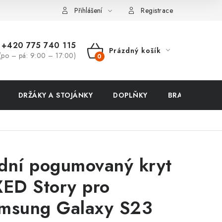
ení zboží a reklamace
Přihlášení
Registrace
+420 775 740 115
Prázdný košík
(po – pá: 9:00 – 17:00)
NÁKUPNÍ
KOŠÍK
DRŽÁKY A STOJÁNKY
DOPLŇKY
BRAŠNY NA N
dní pogumovaný kryt
XED Story pro
msung Galaxy S23