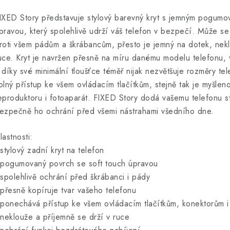
IXED Story představuje stylový barevný kryt s jemným pogum
pravou, který spolehlivě udrží váš telefon v bezpečí. Může se
roti všem pádům a škrábancům, přesto je jemný na dotek, nekl
uce. Kryt je navržen přesně na míru danému modelu telefonu, 
 díky své minimální tloušťce téměř nijak nezvětšuje rozměry te
olný přístup ke všem ovládacím tlačítkům, stejně tak je myšlen
eproduktoru i fotoaparát. FIXED Story dodá vašemu telefonu s
ezpečně ho ochrání před všemi nástrahami všedního dne.
lastnosti:
 stylový zadní kryt na telefon
 pogumovaný povrch se soft touch úpravou
 spolehlivě ochrání před škrábanci i pády
 přesně kopíruje tvar vašeho telefonu
 ponechává přístup ke všem ovládacím tlačítkům, konektorům i
 neklouže a příjemně se drží v ruce