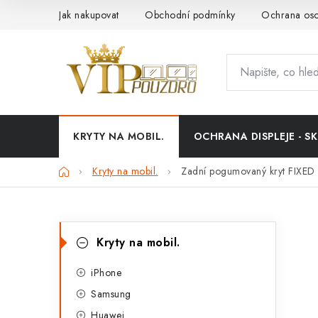
Přejít
Jak nakupovat
Obchodní podmínky
Ochrana oso
na
obsah
KRYTY NA MOBIL.
OCHRANA DISPLEJE - SK
Domů
Kryty na mobil.
Zadní pogumovaný kryt FIXED 
P
K
Přeskočit
Kryty na mobil.
kategorie
a
o
t
iPhone
s
Samsung
e
t
Huawei