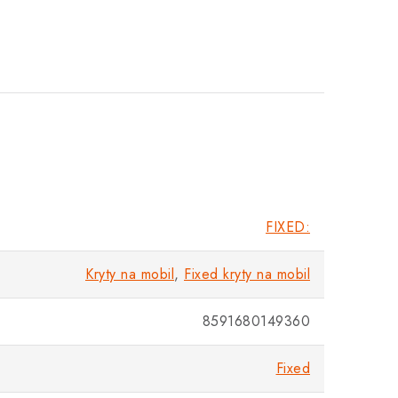
FIXED:
Kryty na mobil
,
Fixed kryty na mobil
8591680149360
Fixed