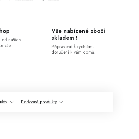
shop
Vše nabízené zboží
skladem !
 od našich
a vše.
Připravené k rychlému
doručení k vám domů.
ukty
Podobné produkty