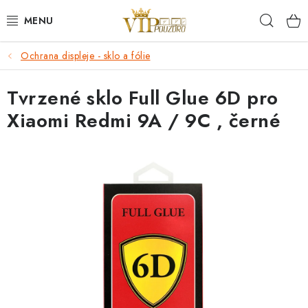
Přejít
Hleda
na
obsah
Ochrana displeje - sklo a fólie
KRYTY NA MOBIL.
Tvrzené sklo Full Glue 6D pro
OCHRANA DISPLEJE - SKLO A FÓLIE
Xiaomi Redmi 9A / 9C , černé
KABELY A NABÍJEČKY
SLUCHÁTKA
DRŽÁKY A STOJÁNKY
DOPLŇKY
BRAŠNY NA NOTEBOOKY