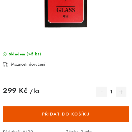
POUZDRA, OBALY NA APPLE AIRPODS
KONTAKTY
DOPRAVA A PLATBA
OBCHODNÍ PODMÍNKY
(>5 ks)
Skladem
OCHRANA OSOBNÍCH ÚDAJŮ
Možnosti doručení
HODNOCENÍ OBCHODU
299 Kč
/ ks
VRÁCENÍ ZBOŽÍ A REKLAMACE
Měrná cena:
Jak nakupovat
Obchodní podmínky
PŘIDAT DO KOŠÍKU
Ochrana osobních údajů
Hodnocení obchodu
Doprava a platba
Vrácení zboží a reklamace
Kód zboží:
6420
Záruka
:
2 roky