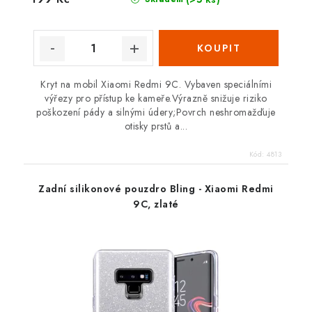
Kryt na mobil Xiaomi Redmi 9C. Vybaven speciálními
výřezy pro přístup ke kameře.Výrazně snižuje riziko
poškození pády a silnými údery;Povrch neshromažďuje
otisky prstů a...
Kód:
4813
Zadní silikonové pouzdro Bling - Xiaomi Redmi
9C, zlaté