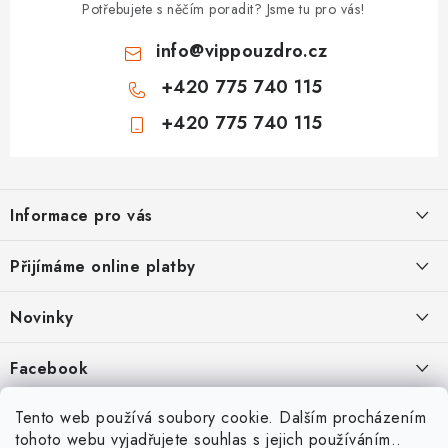
Potřebujete s něčím poradit? Jsme tu pro vás!
info
@
vippouzdro.cz
+420 775 740 115
+420 775 740 115
Z
á
Informace pro vás
p
a
Jak nakupovat
Přijímáme online platby
t
Obchodní podmínky
í
Novinky
Ochrana osobních údajů
Kryty, pouzdra, obaly na mobil Apple iPhone.
Facebook
Hodnocení obchodu
11.9.2022
Doprava a platba
Heureka Recenze obchodu
Tento web používá soubory cookie. Dalším procházením
Nová skla pro vaši ochranu
tohoto webu vyjadřujete souhlas s jejich používáním..
Vrácení zboží a reklamace
22.8.2020