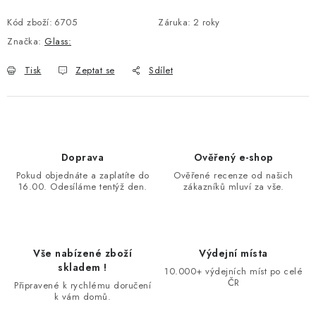
Kód zboží:
6705
Záruka
:
2 roky
Značka:
Glass:
Tisk
Zeptat se
Sdílet
Doprava
Ověřený e-shop
Pokud objednáte a zaplatíte do
Ověřené recenze od našich
16.00. Odesíláme tentýž den.
zákazníků mluví za vše.
Vše nabízené zboží
Výdejní místa
skladem !
10.000+ výdejních míst po celé
ČR
Připravené k rychlému doručení
k vám domů.