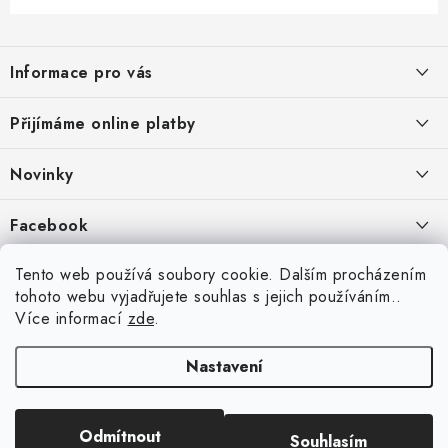
Z
á
Informace pro vás
p
a
Jak nakupovat
Přijímáme online platby
t
Obchodní podmínky
í
Novinky
Ochrana osobních údajů
Kryty, pouzdra, obaly na mobil Apple iPhone.
Facebook
Hodnocení obchodu
11.9.2022
Doprava a platba
Heureka Recenze obchodu
Tento web používá soubory cookie. Dalším procházením
Nová skla pro vaši ochranu
tohoto webu vyjadřujete souhlas s jejich používáním..
Vrácení zboží a reklamace
22.8.2020
Více informací
zde
.
Designové kryty pro Xiaomi
Nastavení
16.8.2020
Copyright 2026
VIPpouzdro.cz
. Všechna práva vyhrazena.
Upravit nastavení
Odmítnout
Souhlasím
cookies