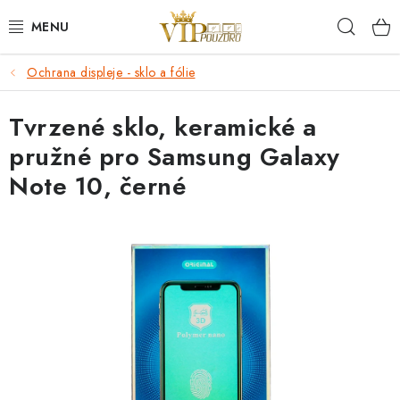
Přejít
Hleda
na
obsah
Ochrana displeje - sklo a fólie
KRYTY NA MOBIL.
Tvrzené sklo, keramické a
OCHRANA DISPLEJE - SKLO A FÓLIE
pružné pro Samsung Galaxy
KABELY A NABÍJEČKY
Note 10, černé
SLUCHÁTKA
DRŽÁKY A STOJÁNKY
DOPLŇKY
BRAŠNY NA NOTEBOOKY