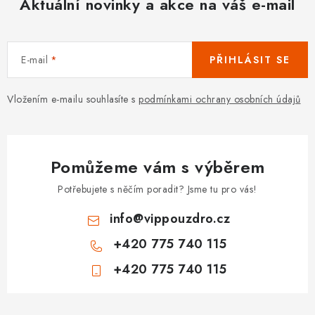
Aktuální novinky a akce na váš e-mail
E-mail
PŘIHLÁSIT SE
Vložením e-mailu souhlasíte s
podmínkami ochrany osobních údajů
Pomůžeme vám s výběrem
Potřebujete s něčím poradit? Jsme tu pro vás!
info
@
vippouzdro.cz
+420 775 740 115
+420 775 740 115
Z