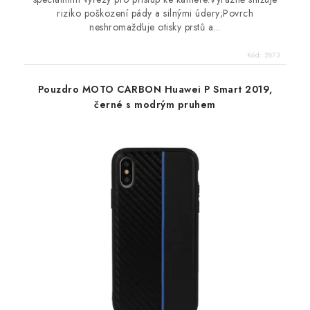
riziko poškození pády a silnými údery;Povrch
neshromažďuje otisky prstů a...
Kód:
2873
Pouzdro MOTO CARBON Huawei P Smart 2019,
černé s modrým pruhem