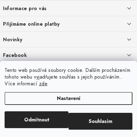
á
Informace pro vás
p
a
Jak nakupovat
Přijímáme online platby
t
Obchodní podmínky
í
Novinky
Ochrana osobních údajů
Kryty, pouzdra, obaly na mobil Apple iPhone.
Facebook
Hodnocení obchodu
11.9.2022
Doprava a platba
Heureka Recenze obchodu
Tento web používá soubory cookie. Dalším procházením
Nová skla pro vaši ochranu
tohoto webu vyjadřujete souhlas s jejich používáním..
Vrácení zboží a reklamace
22.8.2020
Více informací
zde
.
Designové kryty pro Xiaomi
Nastavení
16.8.2020
Copyright 2026
VIPpouzdro.cz
. Všechna práva vyhrazena.
Upravit nastavení
Odmítnout
Souhlasím
cookies
Vytvořil Shoptet