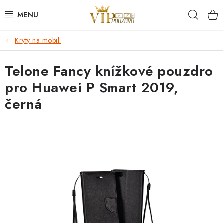
Přejít
Hleda
na
obsah
Kryty na mobil.
KRYTY NA MOBIL.
Telone Fancy knížkové pouzdro
OCHRANA DISPLEJE - SKLO A FÓLIE
pro Huawei P Smart 2019,
KABELY A NABÍJEČKY
černá
SLUCHÁTKA
DRŽÁKY A STOJÁNKY
DOPLŇKY
BRAŠNY NA NOTEBOOKY