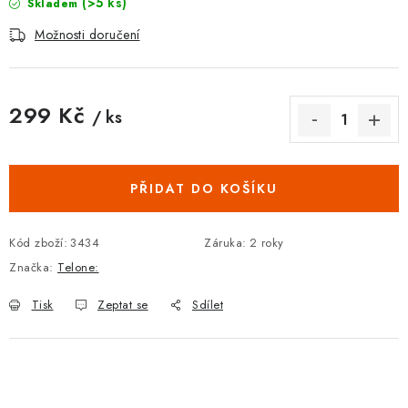
(>5 ks)
Skladem
Možnosti doručení
299 Kč
/ ks
Měrná cena:
PŘIDAT DO KOŠÍKU
Kód zboží:
3434
Záruka
:
2 roky
Značka:
Telone:
Tisk
Zeptat se
Sdílet