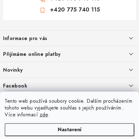
+420 775 740 115
Z
á
Informace pro vás
p
a
Jak nakupovat
Přijímáme online platby
t
Obchodní podmínky
í
Novinky
Ochrana osobních údajů
Kryty, pouzdra, obaly na mobil Apple iPhone.
Facebook
Hodnocení obchodu
11.9.2022
Doprava a platba
Heureka Recenze obchodu
Tento web používá soubory cookie. Dalším procházením
Nová skla pro vaši ochranu
tohoto webu vyjadřujete souhlas s jejich používáním..
Vrácení zboží a reklamace
22.8.2020
Více informací
zde
.
Designové kryty pro Xiaomi
Nastavení
16.8.2020