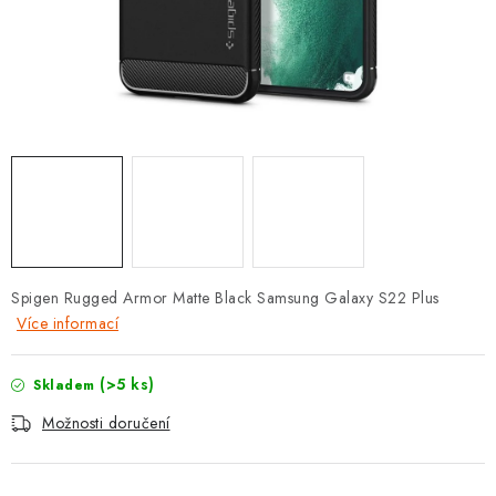
POUZDRA, OBALY NA APPLE AIRPODS
KONTAKTY
DOPRAVA A PLATBA
OBCHODNÍ PODMÍNKY
OCHRANA OSOBNÍCH ÚDAJŮ
HODNOCENÍ OBCHODU
Spigen Rugged Armor Matte Black Samsung Galaxy S22 Plus
Více informací
VRÁCENÍ ZBOŽÍ A REKLAMACE
(>5 ks)
Skladem
Jak nakupovat
Obchodní podmínky
Možnosti doručení
Ochrana osobních údajů
Hodnocení obchodu
Doprava a platba
Vrácení zboží a reklamace