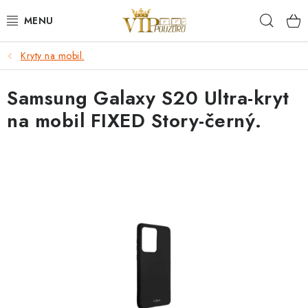
Přejít
Hleda
na
obsah
Kryty na mobil.
KRYTY NA MOBIL.
Samsung Galaxy S20 Ultra-kryt
OCHRANA DISPLEJE - SKLO A FÓLIE
na mobil FIXED Story-černý.
KABELY A NABÍJEČKY
SLUCHÁTKA
DRŽÁKY A STOJÁNKY
DOPLŇKY
BRAŠNY NA NOTEBOOKY