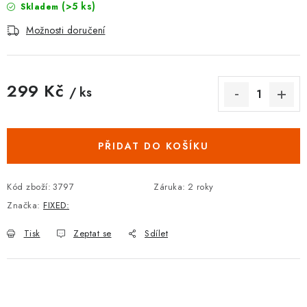
(>5 ks)
Skladem
Možnosti doručení
299 Kč
/ ks
Měrná cena:
PŘIDAT DO KOŠÍKU
Kód zboží:
3797
Záruka
:
2 roky
Značka:
FIXED:
Tisk
Zeptat se
Sdílet