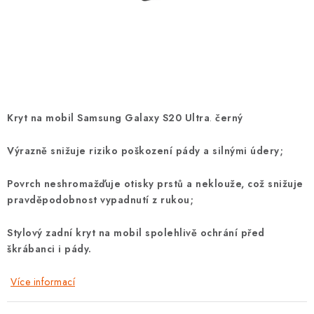
POUZDRA, OBALY NA APPLE AIRPODS
KONTAKTY
DOPRAVA A PLATBA
OBCHODNÍ PODMÍNKY
Kryt na mobil Samsung Galaxy S20 Ultra
.
černý
OCHRANA OSOBNÍCH ÚDAJŮ
Výrazně snižuje riziko poškození pády a silnými údery;
HODNOCENÍ OBCHODU
Povrch neshromažďuje otisky prstů a neklouže, což snižuje
pravděpodobnost vypadnutí z rukou;
VRÁCENÍ ZBOŽÍ A REKLAMACE
Stylový zadní kryt na mobil spolehlivě ochrání před
škrábanci i pády.
Jak nakupovat
Obchodní podmínky
Ochrana osobních údajů
Hodnocení obchodu
Více informací
Doprava a platba
Vrácení zboží a reklamace