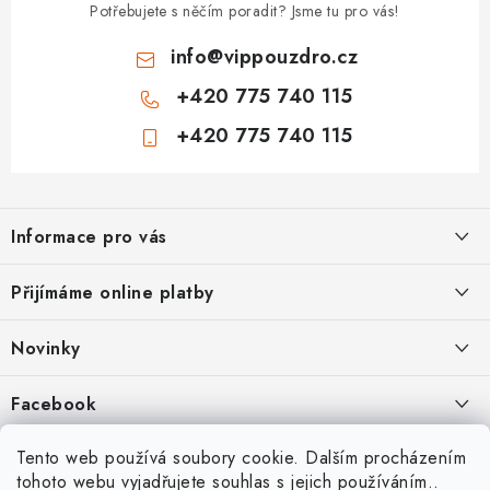
Potřebujete s něčím poradit? Jsme tu pro vás!
info
@
vippouzdro.cz
+420 775 740 115
+420 775 740 115
Z
á
Informace pro vás
p
a
Jak nakupovat
Přijímáme online platby
t
Obchodní podmínky
í
Novinky
Ochrana osobních údajů
Kryty, pouzdra, obaly na mobil Apple iPhone.
Facebook
Hodnocení obchodu
11.9.2022
Doprava a platba
Heureka Recenze obchodu
Tento web používá soubory cookie. Dalším procházením
Nová skla pro vaši ochranu
tohoto webu vyjadřujete souhlas s jejich používáním..
Vrácení zboží a reklamace
22.8.2020