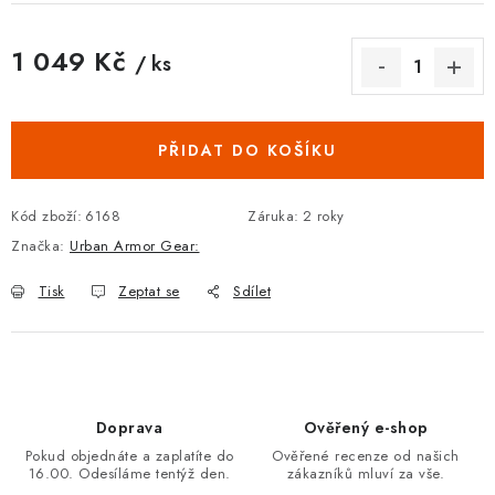
1 049 Kč
/ ks
Měrná cena:
PŘIDAT DO KOŠÍKU
Kód zboží:
6168
Záruka
:
2 roky
Značka:
Urban Armor Gear:
Tisk
Zeptat se
Sdílet
Doprava
Ověřený e-shop
Pokud objednáte a zaplatíte do
Ověřené recenze od našich
16.00. Odesíláme tentýž den.
zákazníků mluví za vše.