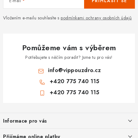
E-mail
PŘIHLÁSIT SE
Vložením e-mailu souhlasíte s
podmínkami ochrany osobních údajů
Pomůžeme vám s výběrem
Potřebujete s něčím poradit? Jsme tu pro vás!
info
@
vippouzdro.cz
+420 775 740 115
+420 775 740 115
Z
á
Informace pro vás
p
a
Jak nakupovat
Přijímáme online platby