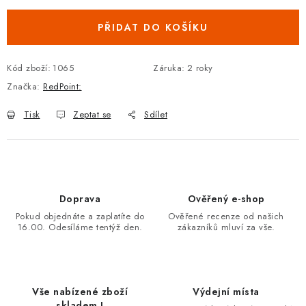
PŘIDAT DO KOŠÍKU
Kód zboží:
1065
Záruka
:
2 roky
Značka:
RedPoint:
Tisk
Zeptat se
Sdílet
Doprava
Ověřený e-shop
Pokud objednáte a zaplatíte do
Ověřené recenze od našich
16.00. Odesíláme tentýž den.
zákazníků mluví za vše.
Vše nabízené zboží
Výdejní místa
skladem !