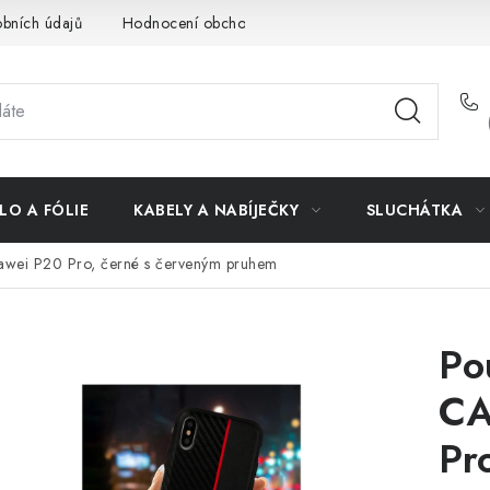
bních údajů
Hodnocení obchodu
Doprava a platba
Vrác
LO A FÓLIE
KABELY A NABÍJEČKY
SLUCHÁTKA
i P20 Pro, černé s červeným pruhem
Po
CA
Pr