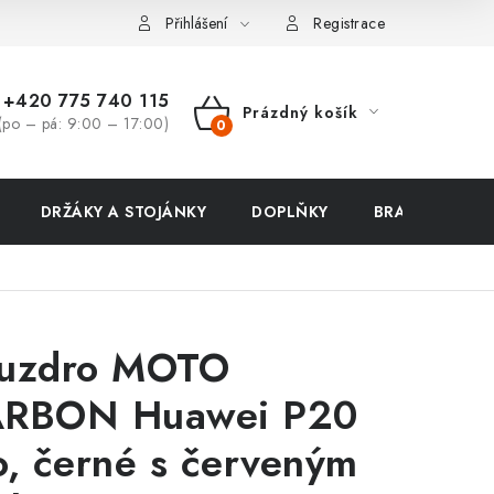
ení zboží a reklamace
Přihlášení
Registrace
+420 775 740 115
Prázdný košík
(po – pá: 9:00 – 17:00)
NÁKUPNÍ
KOŠÍK
DRŽÁKY A STOJÁNKY
DOPLŇKY
BRAŠNY NA N
uzdro MOTO
RBON Huawei P20
o, černé s červeným