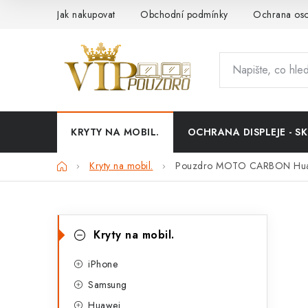
Přejít
Jak nakupovat
Obchodní podmínky
Ochrana oso
na
obsah
KRYTY NA MOBIL.
OCHRANA DISPLEJE - SK
Domů
Kryty na mobil.
Pouzdro MOTO CARBON Huawe
P
K
Přeskočit
Kryty na mobil.
kategorie
a
o
t
iPhone
s
Samsung
e
t
Huawei