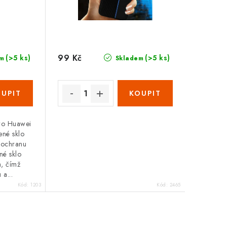
99 Kč
(>5 ks)
(>5 ks)
m
Skladem
pro Huawei
ené sklo
e ochranu
né sklo
a, čímž
 a...
Kód:
1203
Kód:
2465