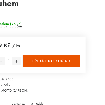
uhem
ladem
(>5 ks)
žnosti doručení
9 Kč
/ ks
rná cena:
PŘIDAT DO KOŠÍKU
ží:
2405
2 roky
:
MOTO CARBON:
k
Zeptat se
Sdílet