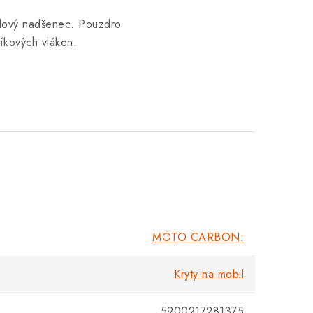
ilový nadšenec. Pouzdro
íkových vláken
.
MOTO CARBON:
Kryty na mobil
5900217281375