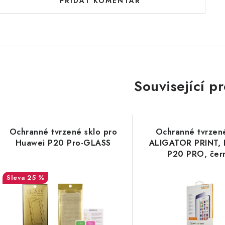
PŘIDAT KOMENTÁŘ
Související p
Ochranné tvrzené sklo pro
Ochranné tvrzen
Huawei P20 Pro-GLASS
ALIGATOR PRINT, 
P20 PRO, čer
celoplošné lep
25 %