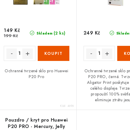
149 Kč
249 Kč
(2 ks)
Skladem
Sklade
199 Kč
Ochranné tvrzené sklo pro Huawei
Ochranné tvrzené sklo 
P20 Pro
P20 PRO, černá. Tvrz
Aligator Print poskytuj
celého displeje. Tvrze
propouští 100% světl
eliminuje ztrátu jasu
Kód:
4696
Pouzdro / kryt pro Huawei
P20 PRO - Mercury, Jelly