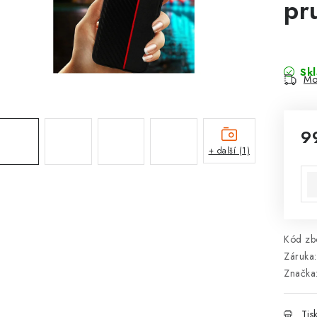
pr
Sk
Mo
9
+ další (1)
Mě
Kód zbo
Záruka
:
Značka
Tis