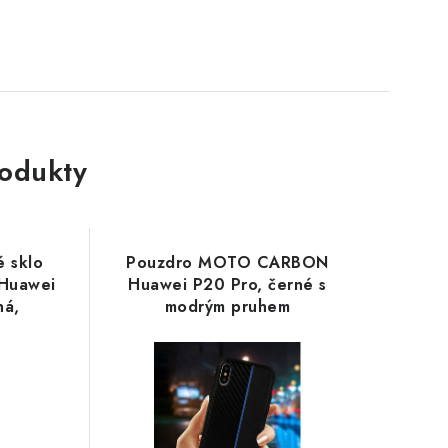
rodukty
é sklo
Pouzdro MOTO CARBON
Huawei
Huawei P20 Pro, černé s
ná,
modrým pruhem
ení