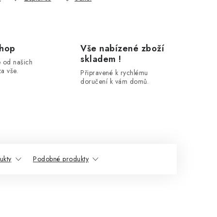
shop
Vše nabízené zboží
skladem !
 od našich
a vše.
Připravené k rychlému
doručení k vám domů.
ukty
Podobné produkty