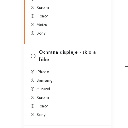
g
r
Xiaomi
o
Honor
a
r
Meizu
n
i
Sony
e
n
í
Ochrana displeje - sklo a
fólie
p
a
iPhone
Samsung
n
Huawei
e
Xiaomi
l
Honor
Sony