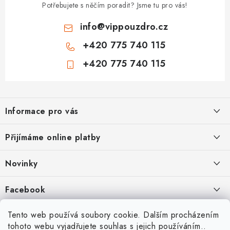
Potřebujete s něčím poradit? Jsme tu pro vás!
info
@
vippouzdro.cz
+420 775 740 115
+420 775 740 115
Z
á
Informace pro vás
p
a
Jak nakupovat
Přijímáme online platby
t
Obchodní podmínky
í
Novinky
Ochrana osobních údajů
Kryty, pouzdra, obaly na mobil Apple iPhone.
Facebook
Hodnocení obchodu
11.9.2022
Doprava a platba
Heureka Recenze obchodu
Tento web používá soubory cookie. Dalším procházením
Nová skla pro vaši ochranu
tohoto webu vyjadřujete souhlas s jejich používáním..
Vrácení zboží a reklamace
22.8.2020