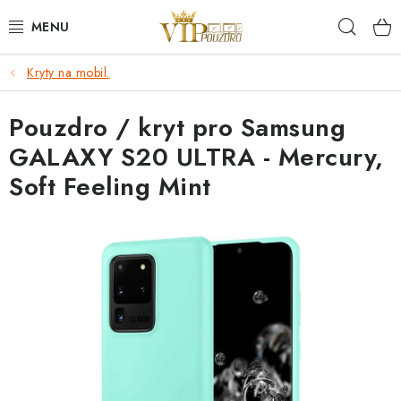
Přejít
Hleda
na
obsah
Kryty na mobil.
KRYTY NA MOBIL.
Pouzdro / kryt pro Samsung
OCHRANA DISPLEJE - SKLO A FÓLIE
GALAXY S20 ULTRA - Mercury,
KABELY A NABÍJEČKY
Soft Feeling Mint
SLUCHÁTKA
DRŽÁKY A STOJÁNKY
DOPLŇKY
BRAŠNY NA NOTEBOOKY