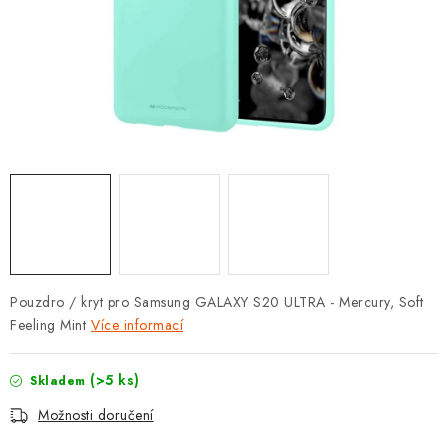
POUZDRA, OBALY NA APPLE AIRPODS
KONTAKTY
DOPRAVA A PLATBA
OBCHODNÍ PODMÍNKY
OCHRANA OSOBNÍCH ÚDAJŮ
HODNOCENÍ OBCHODU
Pouzdro / kryt pro Samsung GALAXY S20 ULTRA - Mercury, Soft
VRÁCENÍ ZBOŽÍ A REKLAMACE
Feeling Mint
Více informací
Jak nakupovat
Obchodní podmínky
(>5 ks)
Skladem
Ochrana osobních údajů
Hodnocení obchodu
Možnosti doručení
Doprava a platba
Vrácení zboží a reklamace