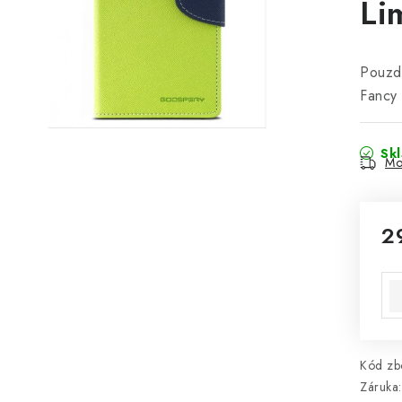
Li
Pouzd
Fancy
Sk
Mo
2
Mě
Kód zbo
Záruka
: