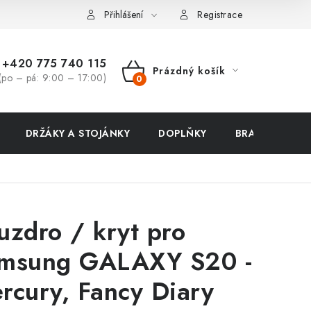
ení zboží a reklamace
Přihlášení
Registrace
+420 775 740 115
Prázdný košík
(po – pá: 9:00 – 17:00)
NÁKUPNÍ
KOŠÍK
DRŽÁKY A STOJÁNKY
DOPLŇKY
BRAŠNY NA N
uzdro / kryt pro
msung GALAXY S20 -
rcury, Fancy Diary