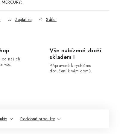
:
MERCURY:
k
Zeptat se
Sdílet
shop
Vše nabízené zboží
skladem !
 od našich
a vše.
Připravené k rychlému
doručení k vám domů.
ukty
Podobné produkty