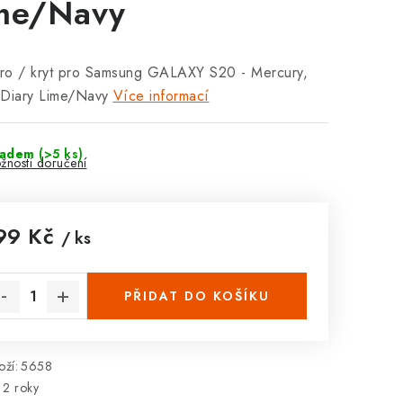
me/Navy
ro / kryt pro Samsung GALAXY S20 - Mercury,
 Diary Lime/Navy
Více informací
ladem
(>5 ks)
žnosti doručení
99 Kč
/ ks
rná cena:
PŘIDAT DO KOŠÍKU
ží:
5658
2 roky