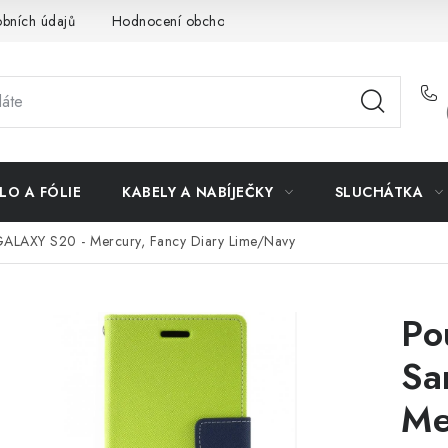
bních údajů
Hodnocení obchodu
Doprava a platba
Vrác
LO A FÓLIE
KABELY A NABÍJEČKY
SLUCHÁTKA
GALAXY S20 - Mercury, Fancy Diary Lime/Navy
Po
Sa
Me