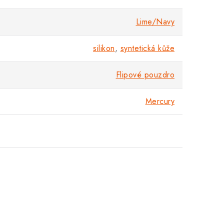
Lime/Navy
silikon
,
syntetická kůže
Flipové pouzdro
Mercury