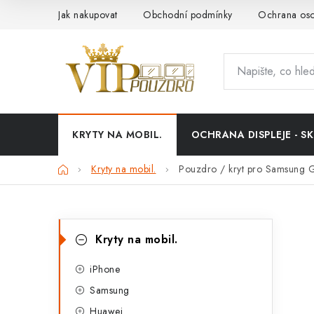
Přejít
Jak nakupovat
Obchodní podmínky
Ochrana oso
na
obsah
KRYTY NA MOBIL.
OCHRANA DISPLEJE - SK
Domů
Kryty na mobil.
Pouzdro / kryt pro Samsung 
P
K
Přeskočit
Kryty na mobil.
kategorie
a
o
t
iPhone
s
Samsung
e
t
Huawei