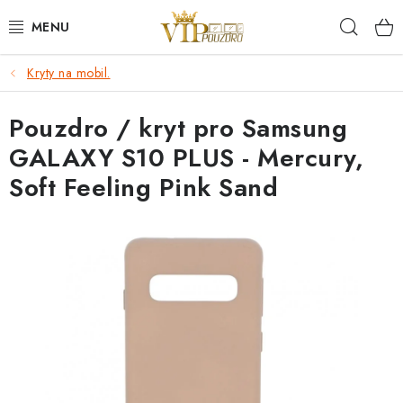
Přejít
Hleda
na
obsah
Kryty na mobil.
KRYTY NA MOBIL.
Pouzdro / kryt pro Samsung
OCHRANA DISPLEJE - SKLO A FÓLIE
GALAXY S10 PLUS - Mercury,
KABELY A NABÍJEČKY
Soft Feeling Pink Sand
SLUCHÁTKA
DRŽÁKY A STOJÁNKY
DOPLŇKY
BRAŠNY NA NOTEBOOKY