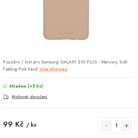
POUZDRA, OBALY NA APPLE AIRPODS
KONTAKTY
DOPRAVA A PLATBA
OBCHODNÍ PODMÍNKY
Pouzdro / kryt pro Samsung GALAXY S10 PLUS - Mercury, Soft
OCHRANA OSOBNÍCH ÚDAJŮ
Feeling Pink Sand
Více informací
HODNOCENÍ OBCHODU
(>5 ks)
Skladem
VRÁCENÍ ZBOŽÍ A REKLAMACE
Možnosti doručení
Jak nakupovat
Obchodní podmínky
99 Kč
Ochrana osobních údajů
Hodnocení obchodu
/ ks
Měrná cena:
Doprava a platba
Vrácení zboží a reklamace