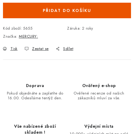
PŘIDAT DO KOŠÍKU
Kód zboží:
5655
Záruka
:
2 roky
Značka:
MERCURY:
Tisk
Zeptat se
Sdílet
Doprava
Ověřený e-shop
Pokud objednáte a zaplatíte do
Ověřené recenze od našich
16.00. Odesíláme tentýž den.
zákazníků mluví za vše.
Vše nabízené zboží
Výdejní místa
skladem !
10.000+ výdejních míst po celé