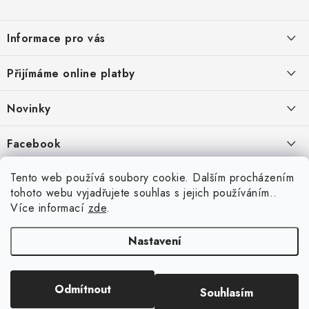
Z
á
Informace pro vás
p
a
Jak nakupovat
Přijímáme online platby
t
Obchodní podmínky
í
Novinky
Ochrana osobních údajů
Kryty, pouzdra, obaly na mobil Apple iPhone.
Facebook
Hodnocení obchodu
11.9.2022
Doprava a platba
Heureka Recenze obchodu
Tento web používá soubory cookie. Dalším procházením
Nová skla pro vaši ochranu
tohoto webu vyjadřujete souhlas s jejich používáním..
Vrácení zboží a reklamace
22.8.2020
Více informací
zde
.
Designové kryty pro Xiaomi
Nastavení
16.8.2020
Copyright 2026
VIPpouzdro.cz
. Všechna práva vyhrazena.
Upravit nastavení
Odmítnout
Souhlasím
cookies
Vytvořil Shoptet