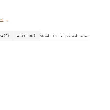
ktů
Stránka
1
z
1
-
1
položek celkem
RAŽŠÍ
ABECEDNĚ