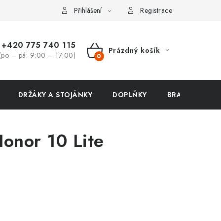
ení zboží a reklamace
Přihlášení
Registrace
+420 775 740 115
Prázdný košík
(po – pá: 9:00 – 17:00)
NÁKUPNÍ
KOŠÍK
DRŽÁKY A STOJÁNKY
DOPLŇKY
BRAŠNY NA N
Honor 10 Lite