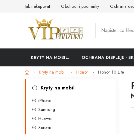
Přejít
Jak nakupovat
Obchodní podmínky
Ochrana oso
na
obsah
KRYTY NA MOBIL.
OCHRANA DISPLEJE - SK
Domů
Kryty na mobil.
Honor
Honor 10 Lite
P
K
Přeskočit
Kryty na mobil.
kategorie
a
o
t
iPhone
s
Samsung
e
t
Huawei
g
r
Xiaomi
o