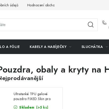
bních údajů
Hodnocení obchodu
Doprava a platba
Vrác
LO A FÓLIE
KABELY A NABÍJEČKY
SLUCHÁTKA
Pouzdra, obaly a kryty na 
Nejprodávanější
Ultratenké TPU gelové
pouzdro FIXED Skin pro
Honor 10 Lite, 0,6 mm,
Skladem
(>5 ks)
čiré