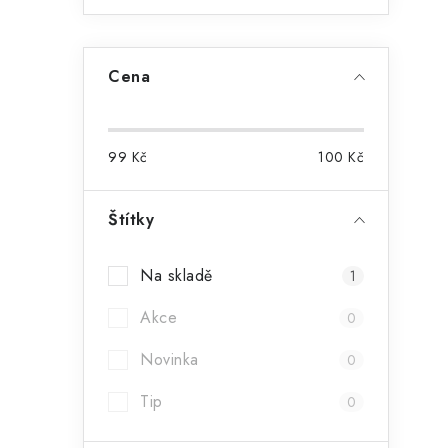
l
Cena
99
Kč
100
Kč
í
Štítky
r
Na skladě
1
Akce
0
Novinka
0
Tip
0