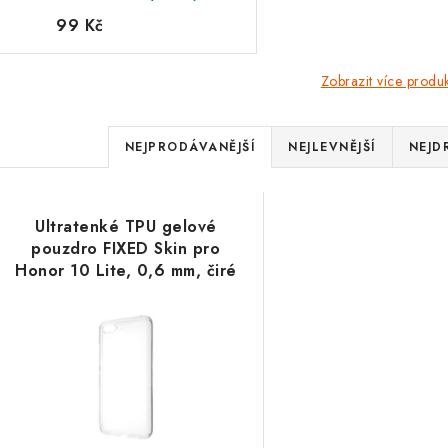
99 Kč
Zobrazit více produ
Ř
NEJPRODÁVANĚJŠÍ
NEJLEVNĚJŠÍ
NEJD
a
V
z
Ultratenké TPU gelové
ý
e
pouzdro FIXED Skin pro
Honor 10 Lite, 0,6 mm, čiré
p
n
í
s
p
p
r
r