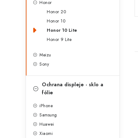
Honor
a
r
Honor 20
n
i
Honor 10
e
n
Honor 10 Lite
í
Honor 9 Lite
p
Meizu
a
Sony
n
Ochrana displeje - sklo a
e
fólie
i
l
iPhone
Samsung
Huawei
Xiaomi