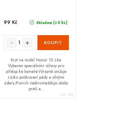
o
o
d
d
u
99 Kč
(>5 ks)
Skladem
u
k
k
t
ů
ů
Kryt na mobil Honor 10 Lite.
Vybaven speciálními výřezy pro
přístup ke kameře.Výrazně snižuje
riziko poškození pády a silnými
údery;Povrch neshromažďuje otisky
prstů a...
Kód:
1452
O