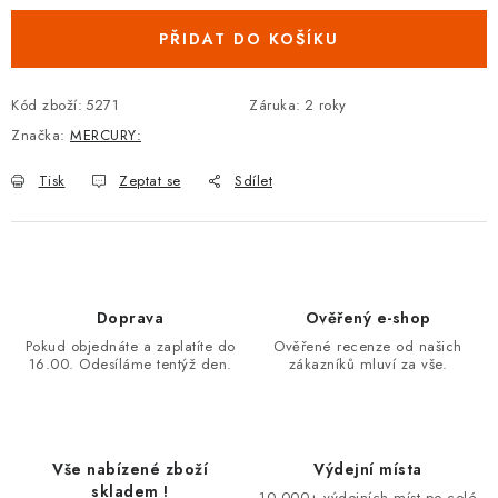
PŘIDAT DO KOŠÍKU
Kód zboží:
5271
Záruka
:
2 roky
Značka:
MERCURY:
Tisk
Zeptat se
Sdílet
Doprava
Ověřený e-shop
Pokud objednáte a zaplatíte do
Ověřené recenze od našich
16.00. Odesíláme tentýž den.
zákazníků mluví za vše.
Vše nabízené zboží
Výdejní místa
skladem !
10.000+ výdejních míst po celé