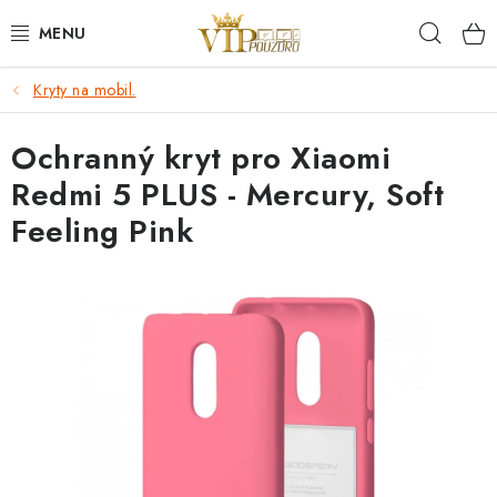
Přejít
Hleda
na
obsah
Kryty na mobil.
KRYTY NA MOBIL.
Ochranný kryt pro Xiaomi
OCHRANA DISPLEJE - SKLO A FÓLIE
Redmi 5 PLUS - Mercury, Soft
KABELY A NABÍJEČKY
Feeling Pink
SLUCHÁTKA
DRŽÁKY A STOJÁNKY
DOPLŇKY
BRAŠNY NA NOTEBOOKY