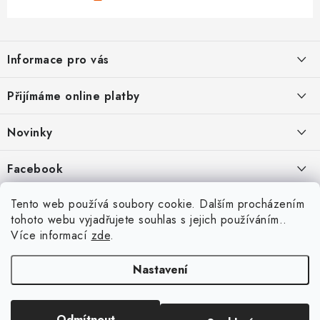
Z
á
Informace pro vás
p
a
Jak nakupovat
Přijímáme online platby
t
Obchodní podmínky
í
Novinky
Ochrana osobních údajů
Kryty, pouzdra, obaly na mobil Apple iPhone.
Facebook
Hodnocení obchodu
11.9.2022
Doprava a platba
Heureka Recenze obchodu
Tento web používá soubory cookie. Dalším procházením
Nová skla pro vaši ochranu
tohoto webu vyjadřujete souhlas s jejich používáním..
Vrácení zboží a reklamace
22.8.2020
Více informací
zde
.
Designové kryty pro Xiaomi
Nastavení
16.8.2020
Copyright 2026
VIPpouzdro.cz
. Všechna práva vyhrazena.
Upravit nastavení
Odmítnout