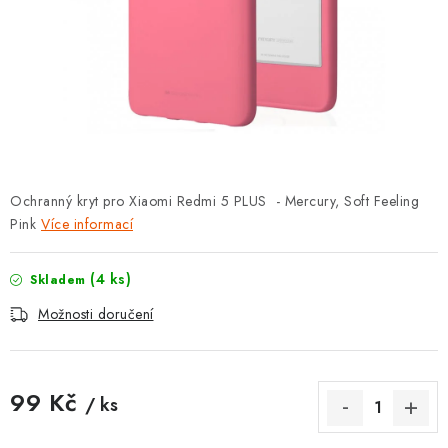
POUZDRA, OBALY NA APPLE AIRPODS
KONTAKTY
DOPRAVA A PLATBA
OBCHODNÍ PODMÍNKY
Ochranný kryt pro Xiaomi Redmi 5 PLUS - Mercury, Soft Feeling
OCHRANA OSOBNÍCH ÚDAJŮ
Pink
Více informací
HODNOCENÍ OBCHODU
(4 ks)
Skladem
VRÁCENÍ ZBOŽÍ A REKLAMACE
Možnosti doručení
Jak nakupovat
Obchodní podmínky
99 Kč
Ochrana osobních údajů
Hodnocení obchodu
/ ks
Měrná cena:
Doprava a platba
Vrácení zboží a reklamace