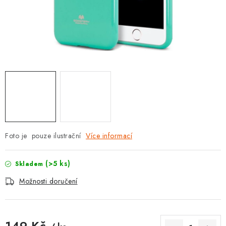
POUZDRA, OBALY NA APPLE AIRPODS
KONTAKTY
DOPRAVA A PLATBA
OBCHODNÍ PODMÍNKY
OCHRANA OSOBNÍCH ÚDAJŮ
HODNOCENÍ OBCHODU
Foto je pouze ilustrační
Více informací
VRÁCENÍ ZBOŽÍ A REKLAMACE
(>5 ks)
Skladem
Možnosti doručení
Jak nakupovat
Obchodní podmínky
Ochrana osobních údajů
Hodnocení obchodu
Doprava a platba
Vrácení zboží a reklamace
149 Kč