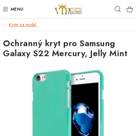
Přejít
Hleda
na
obsah
Kryty na mobil.
KRYTY NA MOBIL.
Ochranný kryt pro Samsung
OCHRANA DISPLEJE - SKLO A FÓLIE
Galaxy S22 Mercury, Jelly Mint
KABELY A NABÍJEČKY
SLUCHÁTKA
DRŽÁKY A STOJÁNKY
DOPLŇKY
BRAŠNY NA NOTEBOOKY