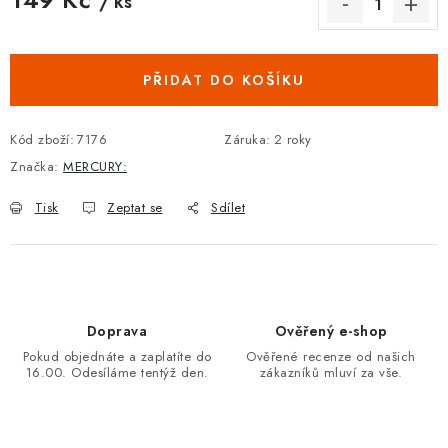
/ ks
Měrná cena:
PŘIDAT DO KOŠÍKU
Kód zboží:
7176
Záruka
:
2 roky
Značka:
MERCURY:
Tisk
Zeptat se
Sdílet
Doprava
Ověřený e-shop
Pokud objednáte a zaplatíte do
Ověřené recenze od našich
16.00. Odesíláme tentýž den.
zákazníků mluví za vše.