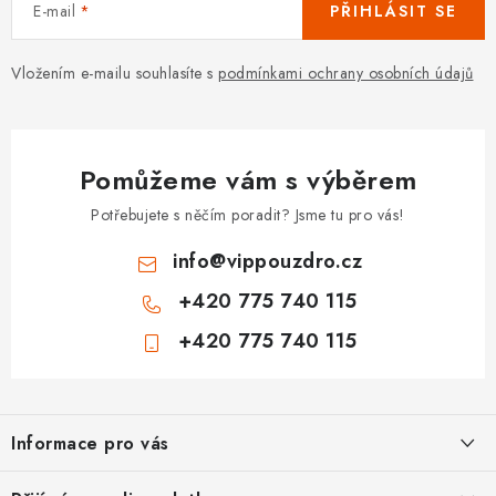
E-mail
PŘIHLÁSIT SE
Vložením e-mailu souhlasíte s
podmínkami ochrany osobních údajů
Pomůžeme vám s výběrem
Potřebujete s něčím poradit? Jsme tu pro vás!
info
@
vippouzdro.cz
+420 775 740 115
+420 775 740 115
Z
á
Informace pro vás
p
a
Jak nakupovat