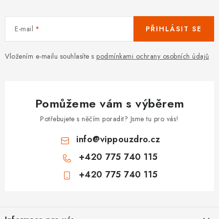
E-mail
PŘIHLÁSIT SE
Vložením e-mailu souhlasíte s
podmínkami ochrany osobních údajů
Pomůžeme vám s výběrem
Potřebujete s něčím poradit? Jsme tu pro vás!
info
@
vippouzdro.cz
+420 775 740 115
+420 775 740 115
Z
á