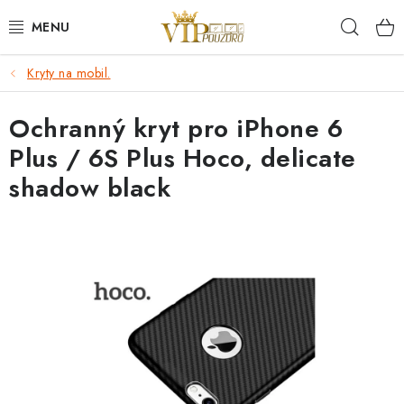
Přejít
Hleda
na
obsah
Kryty na mobil.
KRYTY NA MOBIL.
Ochranný kryt pro iPhone 6
OCHRANA DISPLEJE - SKLO A FÓLIE
Plus / 6S Plus Hoco, delicate
KABELY A NABÍJEČKY
shadow black
SLUCHÁTKA
DRŽÁKY A STOJÁNKY
DOPLŇKY
BRAŠNY NA NOTEBOOKY