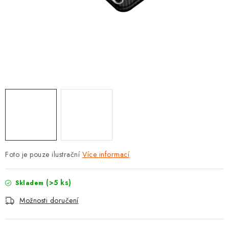
POUZDRA, OBALY NA APPLE AIRPODS
KONTAKTY
DOPRAVA A PLATBA
OBCHODNÍ PODMÍNKY
OCHRANA OSOBNÍCH ÚDAJŮ
HODNOCENÍ OBCHODU
Foto je pouze ilustrační
Více informací
VRÁCENÍ ZBOŽÍ A REKLAMACE
(>5 ks)
Skladem
Jak nakupovat
Obchodní podmínky
Možnosti doručení
Ochrana osobních údajů
Hodnocení obchodu
Doprava a platba
Vrácení zboží a reklamace