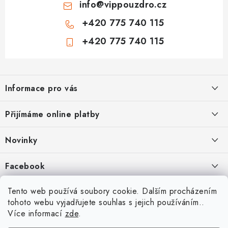
info
@
vippouzdro.cz
+420 775 740 115
+420 775 740 115
Z
á
Informace pro vás
p
a
Jak nakupovat
Přijímáme online platby
t
Obchodní podmínky
í
Novinky
Ochrana osobních údajů
Kryty, pouzdra, obaly na mobil Apple iPhone.
Facebook
Hodnocení obchodu
11.9.2022
Doprava a platba
Heureka Recenze obchodu
Tento web používá soubory cookie. Dalším procházením
Nová skla pro vaši ochranu
tohoto webu vyjadřujete souhlas s jejich používáním..
Vrácení zboží a reklamace
22.8.2020
Více informací
zde
.