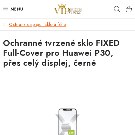
Přejít
Hleda
na
obsah
Ochrana displeje - sklo a fólie
KRYTY NA MOBIL.
Ochranné tvrzené sklo FIXED
OCHRANA DISPLEJE - SKLO A FÓLIE
Full-Cover pro Huawei P30,
KABELY A NABÍJEČKY
přes celý displej, černé
SLUCHÁTKA
DRŽÁKY A STOJÁNKY
DOPLŇKY
BRAŠNY NA NOTEBOOKY