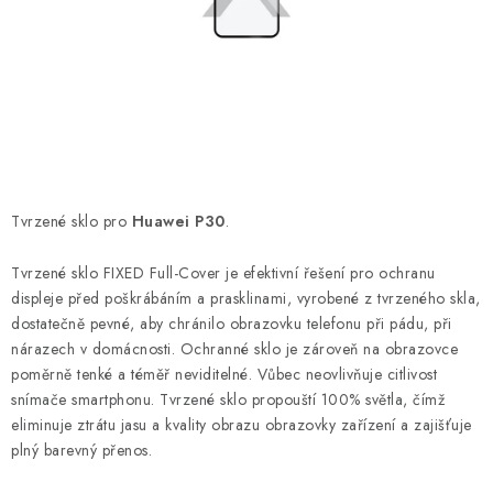
POUZDRA, OBALY NA APPLE AIRPODS
KONTAKTY
DOPRAVA A PLATBA
OBCHODNÍ PODMÍNKY
Tvrzené sklo pro
Huawei P30
.
OCHRANA OSOBNÍCH ÚDAJŮ
Tvrzené sklo FIXED Full-Cover je efektivní řešení pro ochranu
HODNOCENÍ OBCHODU
displeje před poškrábáním a prasklinami, vyrobené z tvrzeného skla,
dostatečně pevné, aby chránilo obrazovku telefonu při pádu, při
VRÁCENÍ ZBOŽÍ A REKLAMACE
nárazech v domácnosti. Ochranné sklo je zároveň na obrazovce
poměrně tenké a téměř neviditelné. Vůbec neovlivňuje citlivost
snímače smartphonu. Tvrzené sklo propouští 100% světla, čímž
Jak nakupovat
Obchodní podmínky
eliminuje ztrátu jasu a kvality obrazu obrazovky zařízení a zajišťuje
Ochrana osobních údajů
Hodnocení obchodu
plný barevný přenos.
Doprava a platba
Vrácení zboží a reklamace