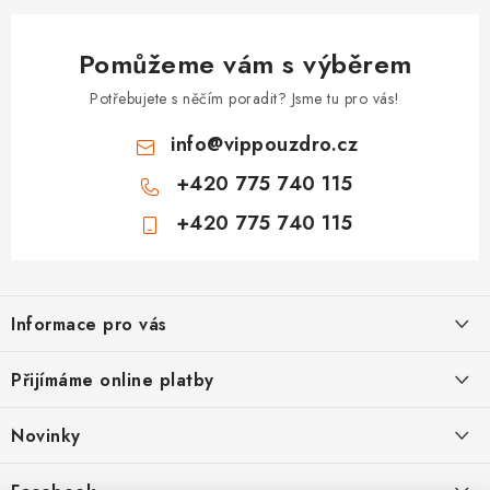
Pomůžeme vám s výběrem
Potřebujete s něčím poradit? Jsme tu pro vás!
info
@
vippouzdro.cz
+420 775 740 115
+420 775 740 115
Z
á
Informace pro vás
p
a
Jak nakupovat
Přijímáme online platby
t
Obchodní podmínky
í
Novinky
Ochrana osobních údajů
Kryty, pouzdra, obaly na mobil Apple iPhone.