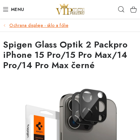
Přejít
Hleda
na
obsah
Ochrana displeje - sklo a fólie
KRYTY NA MOBIL.
Spigen Glass Optik 2 Packpro
OCHRANA DISPLEJE - SKLO A FÓLIE
iPhone 15 Pro/15 Pro Max/14
KABELY A NABÍJEČKY
Pro/14 Pro Max černé
SLUCHÁTKA
DRŽÁKY A STOJÁNKY
DOPLŇKY
BRAŠNY NA NOTEBOOKY