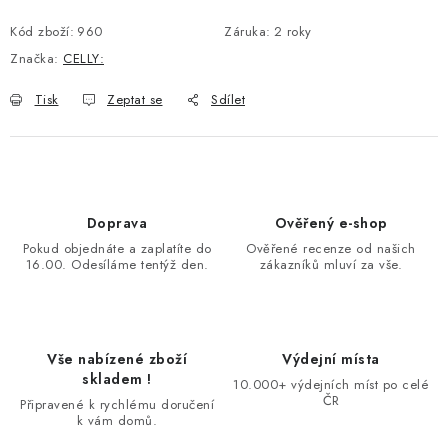
Kód zboží:
960
Záruka
:
2 roky
Značka:
CELLY:
Tisk
Zeptat se
Sdílet
Doprava
Ověřený e-shop
Pokud objednáte a zaplatíte do
Ověřené recenze od našich
16.00. Odesíláme tentýž den.
zákazníků mluví za vše.
Vše nabízené zboží
Výdejní místa
skladem !
10.000+ výdejních míst po celé
ČR
Připravené k rychlému doručení
k vám domů.