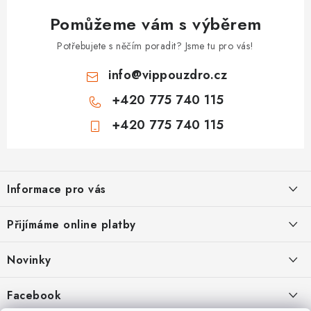
Pomůžeme vám s výběrem
Potřebujete s něčím poradit? Jsme tu pro vás!
info
@
vippouzdro.cz
+420 775 740 115
+420 775 740 115
Z
á
Informace pro vás
p
a
Jak nakupovat
Přijímáme online platby
t
Obchodní podmínky
í
Novinky
Ochrana osobních údajů
Kryty, pouzdra, obaly na mobil Apple iPhone.
Facebook
Hodnocení obchodu
11.9.2022