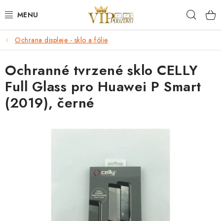
Přejít
Hleda
na
obsah
Ochrana displeje - sklo a fólie
KRYTY NA MOBIL.
Ochranné tvrzené sklo CELLY
OCHRANA DISPLEJE - SKLO A FÓLIE
Full Glass pro Huawei P Smart
KABELY A NABÍJEČKY
(2019), černé
SLUCHÁTKA
DRŽÁKY A STOJÁNKY
DOPLŇKY
BRAŠNY NA NOTEBOOKY