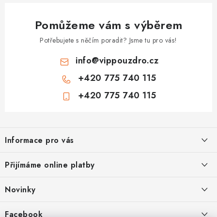
Pomůžeme vám s výběrem
Potřebujete s něčím poradit? Jsme tu pro vás!
info
@
vippouzdro.cz
+420 775 740 115
+420 775 740 115
Z
á
Informace pro vás
p
a
Jak nakupovat
Přijímáme online platby
t
Obchodní podmínky
í
Novinky
Ochrana osobních údajů
Kryty, pouzdra, obaly na mobil Apple iPhone.
Facebook
Hodnocení obchodu