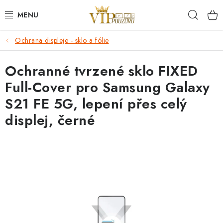
Přejít
Hleda
na
obsah
Ochrana displeje - sklo a fólie
KRYTY NA MOBIL.
Ochranné tvrzené sklo FIXED
OCHRANA DISPLEJE - SKLO A FÓLIE
Full-Cover pro Samsung Galaxy
KABELY A NABÍJEČKY
S21 FE 5G, lepení přes celý
displej, černé
SLUCHÁTKA
DRŽÁKY A STOJÁNKY
DOPLŇKY
BRAŠNY NA NOTEBOOKY