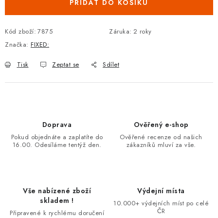
PŘIDAT DO KOŠÍKU
Kód zboží:
7875
Záruka
:
2 roky
Značka:
FIXED:
Tisk
Zeptat se
Sdílet
Doprava
Ověřený e-shop
Pokud objednáte a zaplatíte do
Ověřené recenze od našich
16.00. Odesíláme tentýž den.
zákazníků mluví za vše.
Vše nabízené zboží
Výdejní místa
skladem !
10.000+ výdejních míst po celé
ČR
Připravené k rychlému doručení