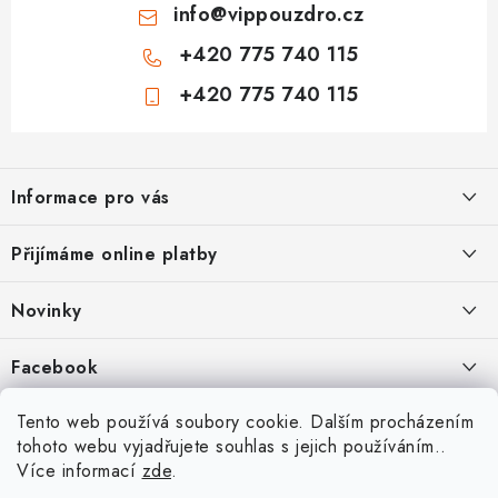
info
@
vippouzdro.cz
+420 775 740 115
+420 775 740 115
Z
á
Informace pro vás
p
a
Jak nakupovat
Přijímáme online platby
t
Obchodní podmínky
í
Novinky
Ochrana osobních údajů
Kryty, pouzdra, obaly na mobil Apple iPhone.
Facebook
Hodnocení obchodu
11.9.2022
Doprava a platba
Heureka Recenze obchodu
Tento web používá soubory cookie. Dalším procházením
Nová skla pro vaši ochranu
tohoto webu vyjadřujete souhlas s jejich používáním..
Vrácení zboží a reklamace
22.8.2020
Více informací
zde
.