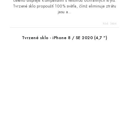
celého displeje. Kompatibilní s většinou ochranných krytu.
Tvrzené sklo propouští 100% světla, čímž eliminuje ztrátu
jasu a...
Kód:
3464
Tvrzené sklo - iPhone 8 / SE 2020 (4,7 ")