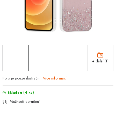
POUZDRA, OBALY NA APPLE AIRPODS
KONTAKTY
DOPRAVA A PLATBA
OBCHODNÍ PODMÍNKY
OCHRANA OSOBNÍCH ÚDAJŮ
+ další (1)
HODNOCENÍ OBCHODU
Foto je pouze ilustrační
Více informací
VRÁCENÍ ZBOŽÍ A REKLAMACE
(4 ks)
Skladem
Jak nakupovat
Obchodní podmínky
Možnosti doručení
Ochrana osobních údajů
Hodnocení obchodu
Doprava a platba
Vrácení zboží a reklamace