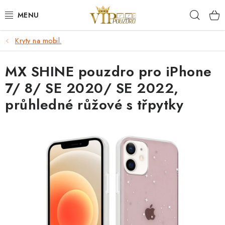
Přejít
Hleda
na
obsah
Kryty na mobil.
KRYTY NA MOBIL.
MX SHINE pouzdro pro iPhone
OCHRANA DISPLEJE - SKLO A FÓLIE
7/ 8/ SE 2020/ SE 2022,
KABELY A NABÍJEČKY
průhledné růžové s třpytky
SLUCHÁTKA
DRŽÁKY A STOJÁNKY
DOPLŇKY
BRAŠNY NA NOTEBOOKY