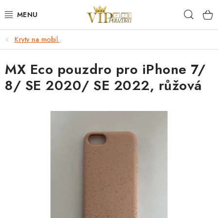
Přejít
Hleda
na
obsah
Kryty na mobil.
KRYTY NA MOBIL.
MX Eco pouzdro pro iPhone 7/
OCHRANA DISPLEJE - SKLO A FÓLIE
8/ SE 2020/ SE 2022, růžová
KABELY A NABÍJEČKY
SLUCHÁTKA
DRŽÁKY A STOJÁNKY
DOPLŇKY
BRAŠNY NA NOTEBOOKY