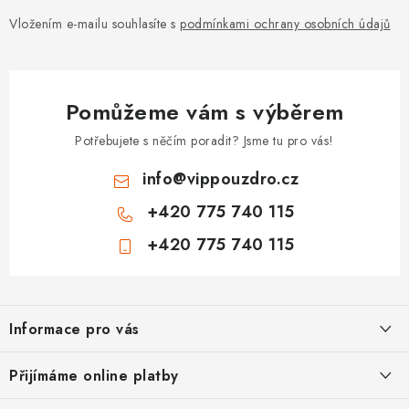
Vložením e-mailu souhlasíte s
podmínkami ochrany osobních údajů
Pomůžeme vám s výběrem
Potřebujete s něčím poradit? Jsme tu pro vás!
info
@
vippouzdro.cz
+420 775 740 115
+420 775 740 115
Z
á
Informace pro vás
p
a
Jak nakupovat
Přijímáme online platby
t
Obchodní podmínky