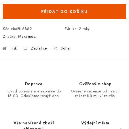
PŘIDAT DO KOŠÍKU
Kód zboží:
6882
Záruka
:
2 roky
Značka:
Maxximus:
Tisk
Zeptat se
Sdílet
Doprava
Ověřený e-shop
Pokud objednáte a zaplatíte do
Ověřené recenze od našich
16.00. Odesíláme tentýž den.
zákazníků mluví za vše.
Vše nabízené zboží
Výdejní místa
skladem !