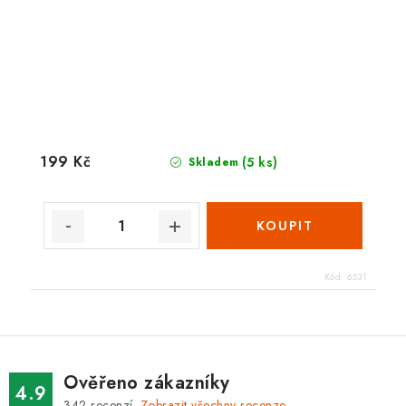
199 Kč
(5 ks)
Skladem
Kód:
6531
Ověřeno zákazníky
4.9
342
recenzí.
Zobrazit všechny recenze