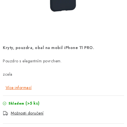
POUZDRA, OBALY NA APPLE AIRPODS
KONTAKTY
DOPRAVA A PLATBA
OBCHODNÍ PODMÍNKY
Kryty, pouzdra, obal na mobil iPhone 11 PRO.
OCHRANA OSOBNÍCH ÚDAJŮ
Pouzdro s elegantním povrchem.
HODNOCENÍ OBCHODU
zcela
Více informací
VRÁCENÍ ZBOŽÍ A REKLAMACE
(>5 ks)
Skladem
Jak nakupovat
Obchodní podmínky
Možnosti doručení
Ochrana osobních údajů
Hodnocení obchodu
Doprava a platba
Vrácení zboží a reklamace