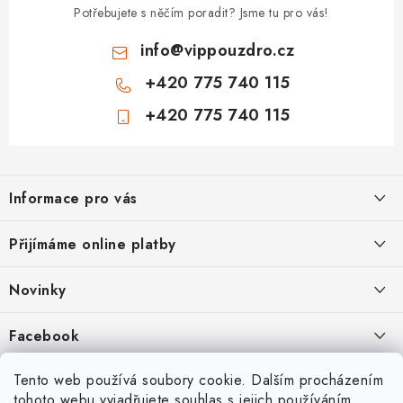
Potřebujete s něčím poradit? Jsme tu pro vás!
info
@
vippouzdro.cz
+420 775 740 115
+420 775 740 115
Z
á
Informace pro vás
p
a
Jak nakupovat
Přijímáme online platby
t
Obchodní podmínky
í
Novinky
Ochrana osobních údajů
Kryty, pouzdra, obaly na mobil Apple iPhone.
Facebook
Hodnocení obchodu
11.9.2022
Doprava a platba
Heureka Recenze obchodu
Tento web používá soubory cookie. Dalším procházením
Nová skla pro vaši ochranu
tohoto webu vyjadřujete souhlas s jejich používáním..