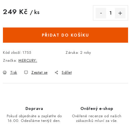
249 Kč
/ ks
Měrná cena:
PŘIDAT DO KOŠÍKU
Kód zboží:
1755
Záruka
:
2 roky
Značka:
MERCURY:
Tisk
Zeptat se
Sdílet
Doprava
Ověřený e-shop
Pokud objednáte a zaplatíte do
Ověřené recenze od našich
16.00. Odesíláme tentýž den.
zákazníků mluví za vše.