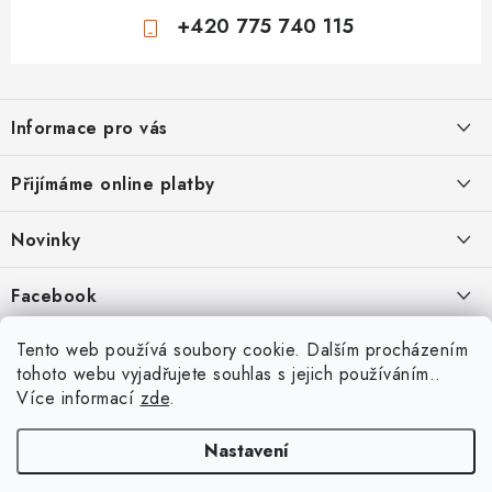
+420 775 740 115
Z
á
Informace pro vás
p
a
Jak nakupovat
Přijímáme online platby
t
Obchodní podmínky
í
Novinky
Ochrana osobních údajů
Kryty, pouzdra, obaly na mobil Apple iPhone.
Facebook
Hodnocení obchodu
11.9.2022
Doprava a platba
Heureka Recenze obchodu
Tento web používá soubory cookie. Dalším procházením
Nová skla pro vaši ochranu
tohoto webu vyjadřujete souhlas s jejich používáním..
Vrácení zboží a reklamace
22.8.2020
Více informací
zde
.
Designové kryty pro Xiaomi
Nastavení
16.8.2020