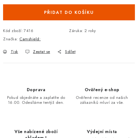
PŘIDAT DO KOŠÍKU
Kód zboží:
7416
Záruka
:
2 roky
Značka:
Camshield:
Tisk
Zeptat se
Sdílet
Doprava
Ověřený e-shop
Pokud objednáte a zaplatíte do
Ověřené recenze od našich
16.00. Odesíláme tentýž den.
zákazníků mluví za vše.
Vše nabízené zboží
Výdejní místa
skladem !