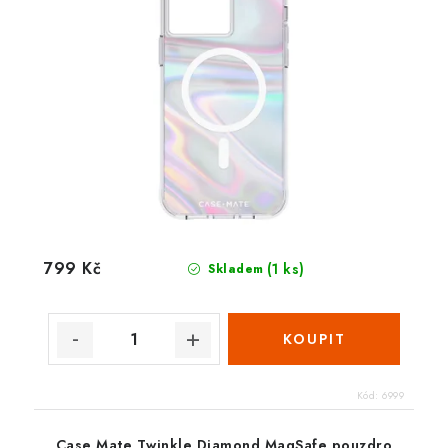
799 Kč
(1 ks)
Skladem
Kód:
6999
Case Mate Twinkle Diamond MagSafe pouzdro