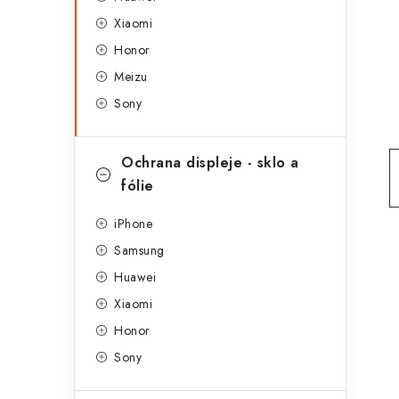
g
r
Xiaomi
o
Honor
a
r
Meizu
n
i
Sony
e
n
í
Ochrana displeje - sklo a
fólie
p
a
iPhone
Samsung
n
Huawei
e
Xiaomi
l
Honor
Sony