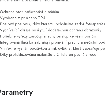
emusíte bát! Dostupné v mnoha barvách.
 Ochrana proti poškrábání a pádům
 Vyrobeno z pružného TPU
 Posuvný posuvník, díky kterému ochráníme zadní fotoaparát
 Vyčnívající okraje poskytují dodatečnou ochranu obrazovky
 Potřebné výřezy zaručují snadný přístup ke všem portům
 Integrovaná tlačítka zabraňují pronikání prachu a nečistot p
 Vnitřek je vystlán podšívkou z mikrovlákna, která zabraňuje p
 Díky protiskluzovému materiálu drží telefon pevně v ruce