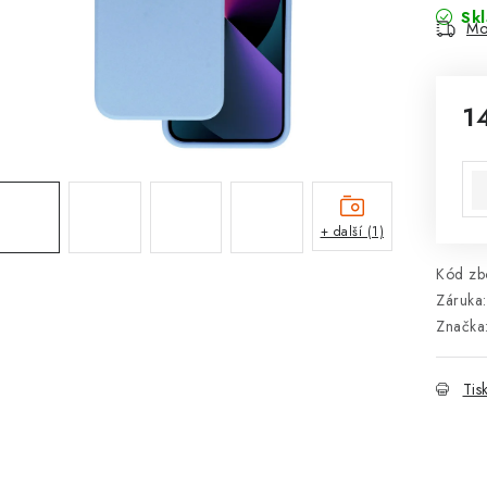
Sk
Mo
1
Mě
+ další (1)
Kód zbo
Záruka
:
Značka
Tis