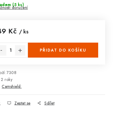
ladem
(5 ks)
žnosti doručení
49 Kč
/ ks
rná cena:
PŘIDAT DO KOŠÍKU
ží:
7308
2 roky
:
Camshield:
k
Zeptat se
Sdílet