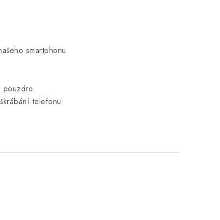
 našeho smartphonu
od pouzdro
oškrábání telefonu