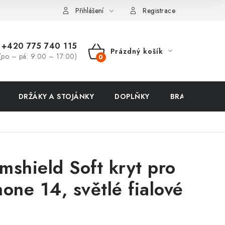
ení zboží a reklamace
Přihlášení
Registrace
+420 775 740 115
Prázdný košík
(po – pá: 9:00 – 17:00)
NÁKUPNÍ
KOŠÍK
DRŽÁKY A STOJÁNKY
DOPLŇKY
BRAŠNY NA N
mshield Soft kryt pro
hone 14, světlé fialové