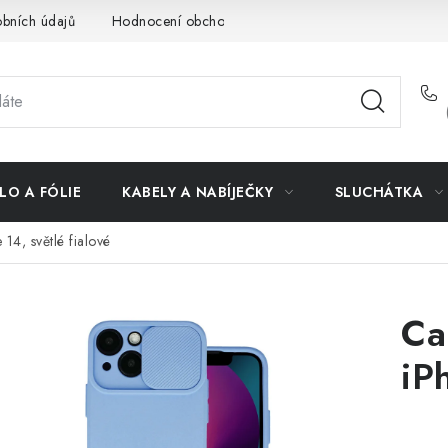
bních údajů
Hodnocení obchodu
Doprava a platba
Vrác
LO A FÓLIE
KABELY A NABÍJEČKY
SLUCHÁTKA
14, světlé fialové
Ca
iP