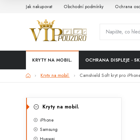
Přejít
Jak nakupovat
Obchodní podmínky
Ochrana oso
na
obsah
KRYTY NA MOBIL.
OCHRANA DISPLEJE - SK
Domů
Kryty na mobil.
Camshield Soft kryt pro iPhone 
P
K
Přeskočit
Kryty na mobil.
kategorie
a
o
t
iPhone
s
Samsung
e
t
Huawei