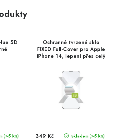
rodukty
Glue 5D
Ochranné tvrzené sklo
rné
FIXED Full-Cover pro Apple
iPhone 14, lepení přes celý
displej, černé
349 Kč
(>5 ks)
(>5 ks)
m
Skladem