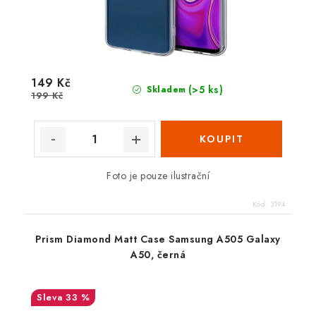
149 Kč
(>5 ks)
Skladem
199 Kč
Foto je pouze ilustrační
Kód:
3194
Prism Diamond Matt Case Samsung A505 Galaxy
A50, černá
33 %