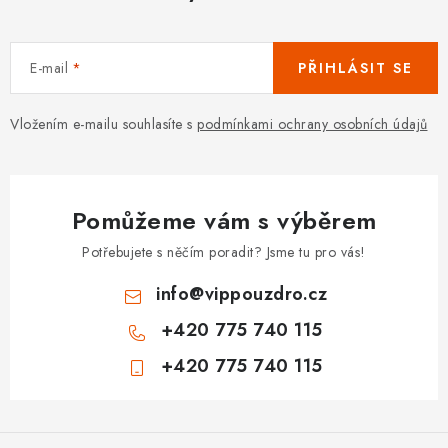
E-mail
PŘIHLÁSIT SE
Vložením e-mailu souhlasíte s
podmínkami ochrany osobních údajů
Pomůžeme vám s výběrem
Potřebujete s něčím poradit? Jsme tu pro vás!
info
@
vippouzdro.cz
+420 775 740 115
+420 775 740 115
Z
á