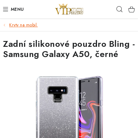
Přejít
Hleda
na
obsah
Kryty na mobil.
KRYTY NA MOBIL.
Zadní silikonové pouzdro Bling -
OCHRANA DISPLEJE - SKLO A FÓLIE
Samsung Galaxy A50, černé
KABELY A NABÍJEČKY
SLUCHÁTKA
DRŽÁKY A STOJÁNKY
DOPLŇKY
BRAŠNY NA NOTEBOOKY