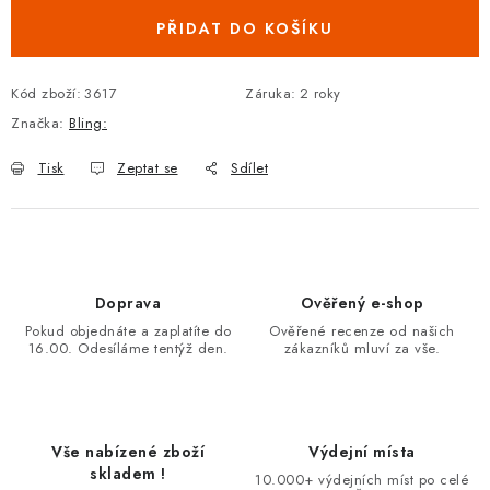
PŘIDAT DO KOŠÍKU
Kód zboží:
3617
Záruka
:
2 roky
Značka:
Bling:
Tisk
Zeptat se
Sdílet
Doprava
Ověřený e-shop
Pokud objednáte a zaplatíte do
Ověřené recenze od našich
16.00. Odesíláme tentýž den.
zákazníků mluví za vše.
Vše nabízené zboží
Výdejní místa
skladem !
10.000+ výdejních míst po celé