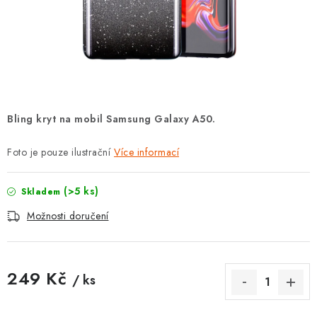
POUZDRA, OBALY NA APPLE AIRPODS
KONTAKTY
DOPRAVA A PLATBA
OBCHODNÍ PODMÍNKY
Bling kryt na mobil Samsung Galaxy A50.
OCHRANA OSOBNÍCH ÚDAJŮ
Foto je pouze ilustrační
Více informací
HODNOCENÍ OBCHODU
(>5 ks)
Skladem
Možnosti doručení
VRÁCENÍ ZBOŽÍ A REKLAMACE
Jak nakupovat
Obchodní podmínky
249 Kč
/ ks
Ochrana osobních údajů
Hodnocení obchodu
Měrná cena:
Doprava a platba
Vrácení zboží a reklamace