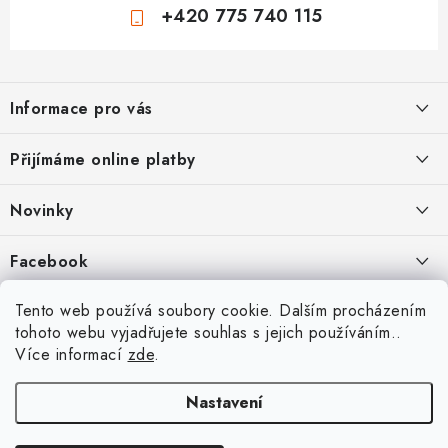
+420 775 740 115
Z
á
Informace pro vás
p
a
Jak nakupovat
Přijímáme online platby
t
Obchodní podmínky
í
Novinky
Ochrana osobních údajů
Kryty, pouzdra, obaly na mobil Apple iPhone.
Facebook
Hodnocení obchodu
11.9.2022
Doprava a platba
Heureka Recenze obchodu
Tento web používá soubory cookie. Dalším procházením
Nová skla pro vaši ochranu
tohoto webu vyjadřujete souhlas s jejich používáním..
Vrácení zboží a reklamace
22.8.2020
Více informací
zde
.
Designové kryty pro Xiaomi
Nastavení
16.8.2020