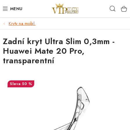
Přejít
Hleda
na
obsah
Kryty na mobil.
KRYTY NA MOBIL.
Zadní kryt Ultra Slim 0,3mm -
OCHRANA DISPLEJE - SKLO A FÓLIE
Huawei Mate 20 Pro,
KABELY A NABÍJEČKY
transparentní
SLUCHÁTKA
50 %
DRŽÁKY A STOJÁNKY
DOPLŇKY
BRAŠNY NA NOTEBOOKY