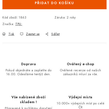
PŘIDAT DO KOŠÍKU
Kód zboží:
1863
Záruka
:
2 roky
Značka:
TPU:
Tisk
Zeptat se
Sdílet
Doprava
Ověřený e-shop
Pokud objednáte a zaplatíte do
Ověřené recenze od našich
16.00. Odesíláme tentýž den.
zákazníků mluví za vše.
Vše nabízené zboží
Výdejní místa
skladem !
10.000+ výdejních míst po celé
ČR
Připravené k rychlému doručení