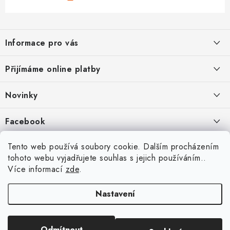
Z
á
Informace pro vás
p
a
Jak nakupovat
Přijímáme online platby
t
Obchodní podmínky
í
Novinky
Ochrana osobních údajů
Kryty, pouzdra, obaly na mobil Apple iPhone.
Facebook
Hodnocení obchodu
11.9.2022
Doprava a platba
Heureka Recenze obchodu
Tento web používá soubory cookie. Dalším procházením
Nová skla pro vaši ochranu
tohoto webu vyjadřujete souhlas s jejich používáním..
Vrácení zboží a reklamace
22.8.2020
Více informací
zde
.
Designové kryty pro Xiaomi
Nastavení
16.8.2020
Copyright 2026
VIPpouzdro.cz
. Všechna práva vyhrazena.
Upravit nastavení
Odmítnout