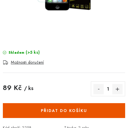
POUZDRA, OBALY NA APPLE AIRPODS
KONTAKTY
DOPRAVA A PLATBA
OBCHODNÍ PODMÍNKY
(>5 ks)
Skladem
OCHRANA OSOBNÍCH ÚDAJŮ
Možnosti doručení
HODNOCENÍ OBCHODU
89 Kč
/ ks
VRÁCENÍ ZBOŽÍ A REKLAMACE
Měrná cena:
Jak nakupovat
Obchodní podmínky
PŘIDAT DO KOŠÍKU
Ochrana osobních údajů
Hodnocení obchodu
Doprava a platba
Vrácení zboží a reklamace
Kód zboží:
2258
Záruka
:
2 roky