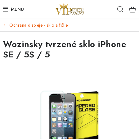
Přejít
Hleda
na
obsah
Ochrana displeje - sklo a fólie
KRYTY NA MOBIL.
Wozinsky tvrzené sklo iPhone
OCHRANA DISPLEJE - SKLO A FÓLIE
SE / 5S / 5
KABELY A NABÍJEČKY
SLUCHÁTKA
DRŽÁKY A STOJÁNKY
DOPLŇKY
BRAŠNY NA NOTEBOOKY