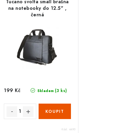
Tucano svolta small brašna
na notebooky do 12.5" ,
černá
199 Kč
(3 ks)
Skladem
Kód:
4490