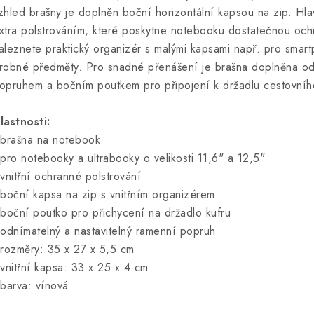
zhled brašny je doplněn boční horizontální kapsou na zip. Hla
xtra polstrováním, které poskytne notebooku dostatečnou ochr
aleznete praktický organizér s malými kapsami např. pro smar
robné předměty. Pro snadné přenášení je brašna doplněna o
opruhem a bočním poutkem pro připojení k držadlu cestovního
lastnosti:
 brašna na notebook
 pro notebooky a ultrabooky o velikosti 11,6" a 12,5"
 vnitřní ochranné polstrování
 boční kapsa na zip s vnitřním organizérem
 boční poutko pro přichycení na držadlo kufru
 odnímatelný a nastavitelný ramenní popruh
 rozměry: 35 x 27 x 5,5 cm
 vnitřní kapsa: 33 x 25 x 4 cm
 barva: vínová