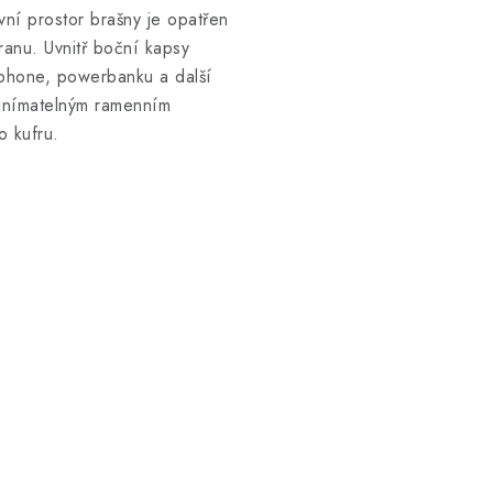
vní prostor brašny je opatřen
anu. Uvnitř boční kapsy
tphone, powerbanku a další
dnímatelným ramenním
 kufru.