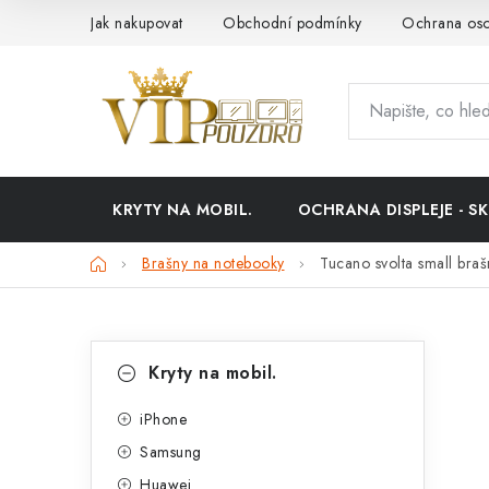
Přejít
Jak nakupovat
Obchodní podmínky
Ochrana oso
na
obsah
KRYTY NA MOBIL.
OCHRANA DISPLEJE - SK
Domů
Brašny na notebooky
Tucano svolta small bra
P
K
Přeskočit
Kryty na mobil.
kategorie
a
o
t
iPhone
s
Samsung
e
t
Huawei