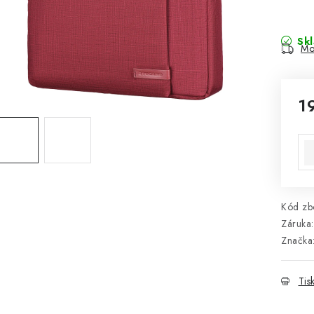
Sk
Mo
1
Mě
Kód zbo
Záruka
:
Značka
Tis