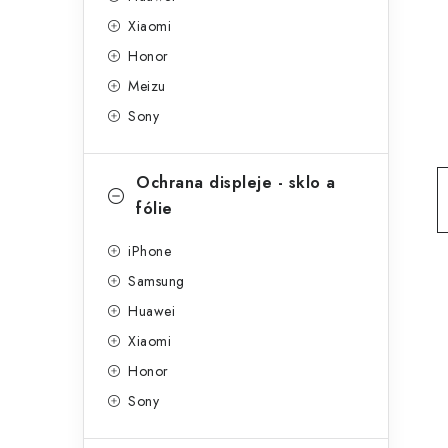
g
r
Xiaomi
o
Honor
a
r
Meizu
n
i
Sony
e
n
í
Ochrana displeje - sklo a
fólie
p
a
iPhone
Samsung
n
Huawei
e
Xiaomi
l
Honor
Sony