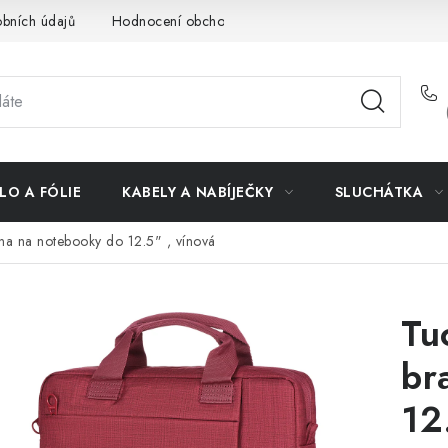
bních údajů
Hodnocení obchodu
Doprava a platba
Vrác
LO A FÓLIE
KABELY A NABÍJEČKY
SLUCHÁTKA
šna na notebooky do 12.5" , vínová
Tu
br
12