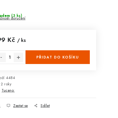
ladem
(3 ks)
žnosti doručení
99 Kč
/ ks
rná cena:
PŘIDAT DO KOŠÍKU
ží:
4484
2 roky
:
Tucano:
k
Zeptat se
Sdílet