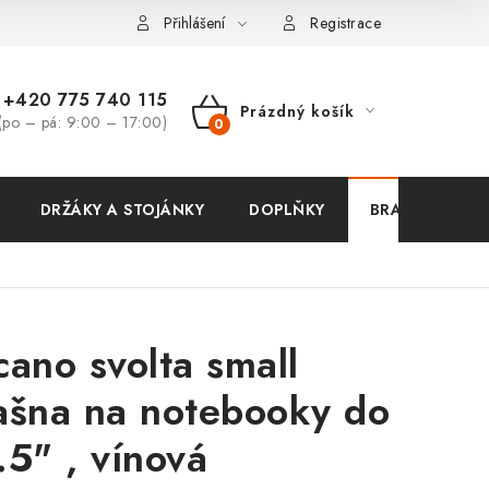
ení zboží a reklamace
Přihlášení
Registrace
+420 775 740 115
Prázdný košík
(po – pá: 9:00 – 17:00)
NÁKUPNÍ
KOŠÍK
DRŽÁKY A STOJÁNKY
DOPLŇKY
BRAŠNY NA N
cano svolta small
ašna na notebooky do
.5" , vínová