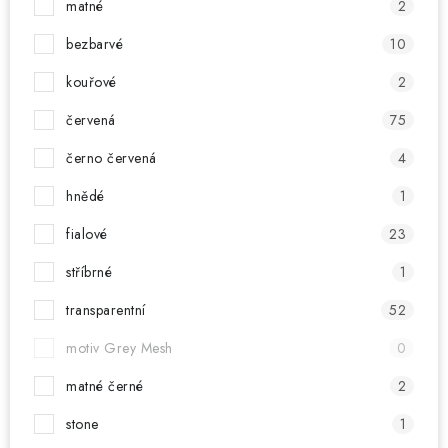
matné
2
bezbarvé
10
kouřové
2
červená
75
černo červená
4
hnědé
1
fialové
23
stříbrné
1
transparentní
52
motiv Grey Mesh
0
matné černé
2
stone
1