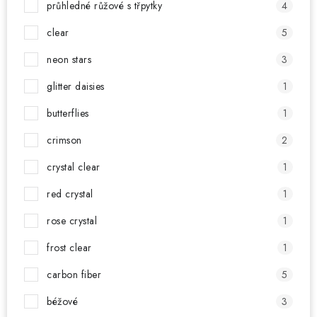
průhledné růžové s třpytky
4
clear
5
neon stars
3
glitter daisies
1
butterflies
1
crimson
2
crystal clear
1
red crystal
1
rose crystal
1
frost clear
1
carbon fiber
5
béžové
3