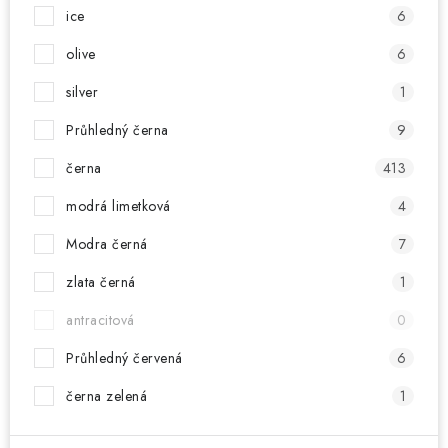
ice
6
olive
6
silver
1
Průhledný černa
9
černa
413
modrá limetková
4
Modra černá
7
zlata černá
1
antracitová
0
Průhledný červená
6
černa zelená
1