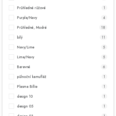
Průhledné růžové
1
Purple/Navy
4
Průhledné, Modré
18
bílý
11
Navy/Lime
5
Lime/Navy
5
Barevné
6
půlnoční kamufláž
1
Plasma Billie
1
design 10
1
design 05
1