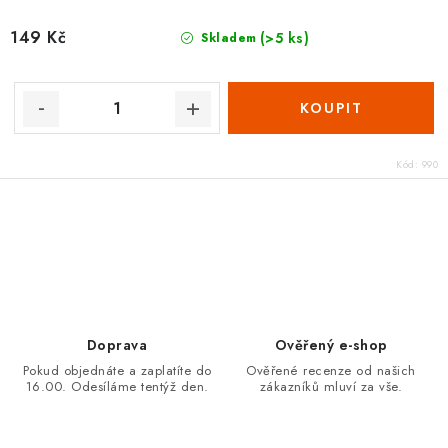
149 Kč
(>5 ks)
Skladem
Kód:
990
O
v
l
á
d
Doprava
Ověřený e-shop
a
Pokud objednáte a zaplatíte do
Ověřené recenze od našich
16.00. Odesíláme tentýž den.
zákazníků mluví za vše.
c
í
p