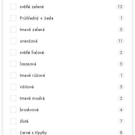
světlé zelená
12
Průhledný + šeda
1
tmavě zelená
5
oranžová
11
světlé fialové
2
lososová
5
tmavě růžová
1
višňová
5
tmavě modrá
2
broskvová
4
žlutá
7
černé s třpytky
8