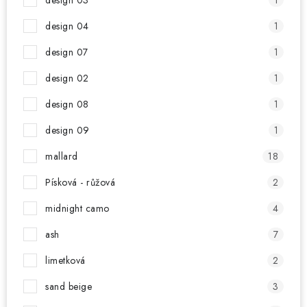
design 03
1
design 04
1
design 07
1
design 02
1
design 08
1
design 09
1
mallard
18
Písková - růžová
2
midnight camo
4
ash
7
limetková
2
sand beige
3