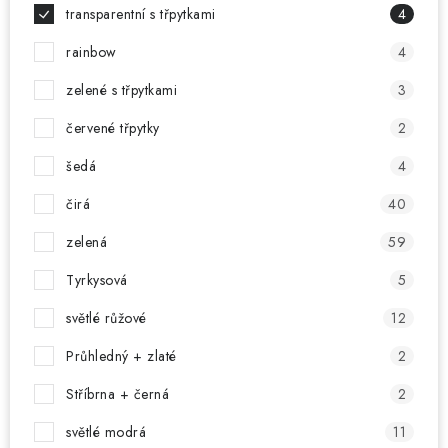
transparentní s třpytkami
4
rainbow
4
zelené s třpytkami
3
červené třpytky
2
šedá
4
čirá
40
zelená
59
Tyrkysová
5
světlé růžové
12
Průhledný + zlaté
2
Stříbrna + černá
2
světlé modrá
11