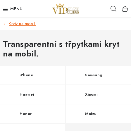
Přejít
Hleda
na
obsah
Kryty na mobil.
KRYTY NA MOBIL.
OCHRANA DISPLEJE - SKLO A FÓLIE
Transparentní s třpytkami kryt
na mobil.
KABELY A NABÍJEČKY
SLUCHÁTKA
iPhone
Samsung
DRŽÁKY A STOJÁNKY
Huawei
Xiaomi
DOPLŇKY
Honor
Meizu
BRAŠNY NA NOTEBOOKY