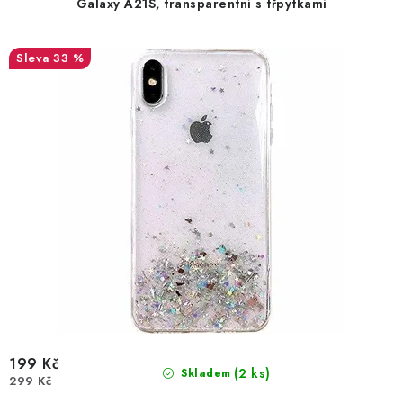
Galaxy A21S, transparentní s třpytkami
k
u
t
k
33 %
ů
t
ů
199 Kč
(2 ks)
Skladem
299 Kč