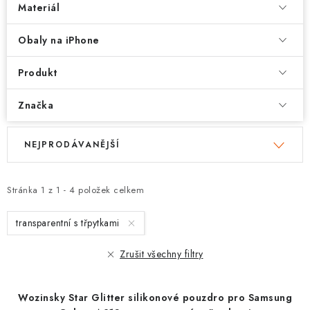
Materiál
Obaly na iPhone
Produkt
Značka
V
Ř
NEJPRODÁVANĚJŠÍ
ý
a
p
z
i
e
Stránka
1
z
1
-
4
položek celkem
s
n
transparentní s třpytkami
p
í
r
p
Zrušit všechny filtry
o
r
d
o
Wozinsky Star Glitter silikonové pouzdro pro Samsung
u
d