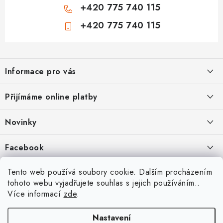
+420 775 740 115
+420 775 740 115
Z
á
Informace pro vás
p
a
Jak nakupovat
Přijímáme online platby
t
Obchodní podmínky
í
Novinky
Ochrana osobních údajů
Kryty, pouzdra, obaly na mobil Apple iPhone.
Facebook
Hodnocení obchodu
11.9.2022
Doprava a platba
Heureka Recenze obchodu
Tento web používá soubory cookie. Dalším procházením
Nová skla pro vaši ochranu
tohoto webu vyjadřujete souhlas s jejich používáním..
Vrácení zboží a reklamace
22.8.2020
Více informací
zde
.
Designové kryty pro Xiaomi
Nastavení
16.8.2020