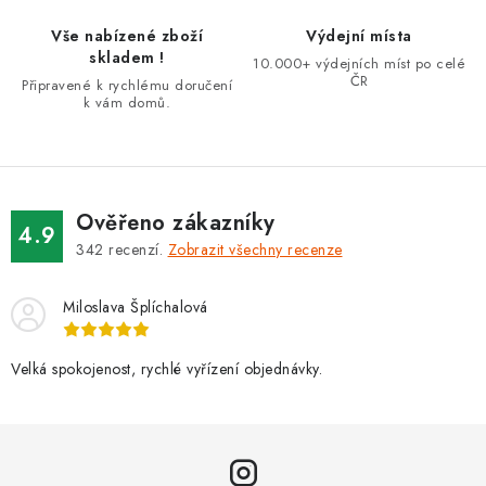
r
Vše nabízené zboží
Výdejní místa
v
skladem !
10.000+ výdejních míst po celé
k
ČR
Připravené k rychlému doručení
k vám domů.
y
v
ý
p
i
Ověřeno zákazníky
4.9
s
342
recenzí.
Zobrazit všechny recenze
u
Miloslava Šplíchalová
Velká spokojenost, rychlé vyřízení objednávky.