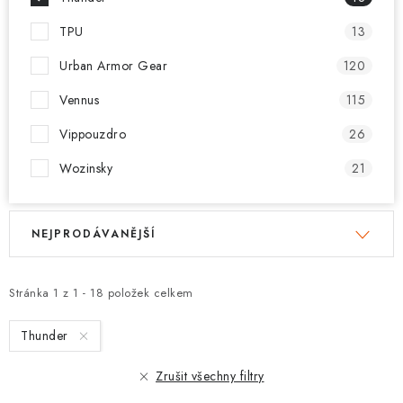
TPU
13
Urban Armor Gear
120
Vennus
115
Vippouzdro
26
Wozinsky
21
V
Ř
NEJPRODÁVANĚJŠÍ
ý
a
p
z
i
e
Stránka
1
z
1
-
18
položek celkem
s
n
Thunder
p
í
r
p
Zrušit všechny filtry
o
r