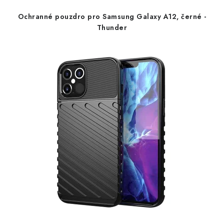
d
o
Ochranné pouzdro pro Samsung Galaxy A12, černé -
u
d
Thunder
k
u
t
k
ů
t
ů