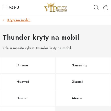
Přejít
Hleda
na
obsah
Kryty na mobil.
KRYTY NA MOBIL.
OCHRANA DISPLEJE - SKLO A FÓLIE
Thunder kryty na mobil
KABELY A NABÍJEČKY
Zde si můžete vybrat Thunder kryty na mobil.
SLUCHÁTKA
iPhone
Samsung
DRŽÁKY A STOJÁNKY
Huawei
Xiaomi
DOPLŇKY
Honor
Meizu
BRAŠNY NA NOTEBOOKY