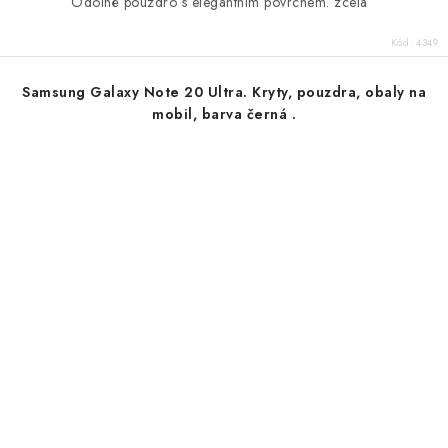
Odolné pouzdro s elegantním povrchem. zcela
Kód:
4349
Samsung Galaxy Note 20 Ultra. Kryty, pouzdra, obaly na
mobil, barva černá .