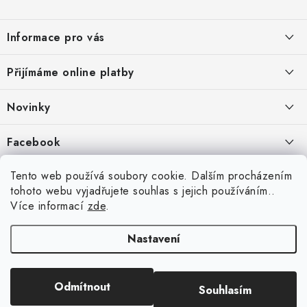
Z
á
Informace pro vás
p
a
Jak nakupovat
Přijímáme online platby
t
Obchodní podmínky
í
Novinky
Ochrana osobních údajů
Kryty, pouzdra, obaly na mobil Apple iPhone.
Facebook
Hodnocení obchodu
11.9.2022
Doprava a platba
Heureka Recenze obchodu
Tento web používá soubory cookie. Dalším procházením
Nová skla pro vaši ochranu
tohoto webu vyjadřujete souhlas s jejich používáním..
Vrácení zboží a reklamace
22.8.2020
Více informací
zde
.
Designové kryty pro Xiaomi
Nastavení
16.8.2020
Copyright 2026
VIPpouzdro.cz
. Všechna práva vyhrazena.
Upravit nastavení
Odmítnout
Souhlasím
cookies
Vytvořil Shoptet