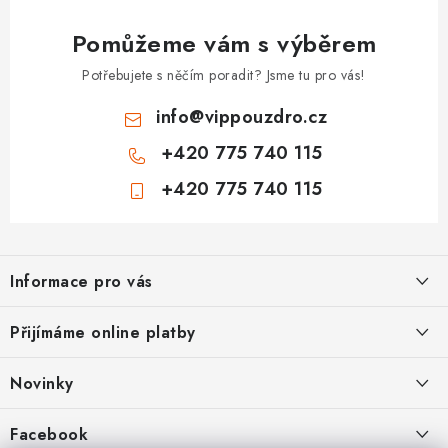
Pomůžeme vám s výběrem
Potřebujete s něčím poradit? Jsme tu pro vás!
info
@
vippouzdro.cz
+420 775 740 115
+420 775 740 115
Z
á
Informace pro vás
p
a
Jak nakupovat
Přijímáme online platby
t
Obchodní podmínky
í
Novinky
Ochrana osobních údajů
Kryty, pouzdra, obaly na mobil Apple iPhone.
Facebook
Hodnocení obchodu
11.9.2022