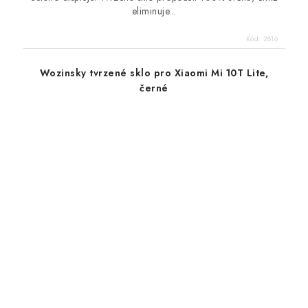
eliminuje...
Kód:
2816
Wozinsky tvrzené sklo pro Xiaomi Mi 10T Lite,
černé