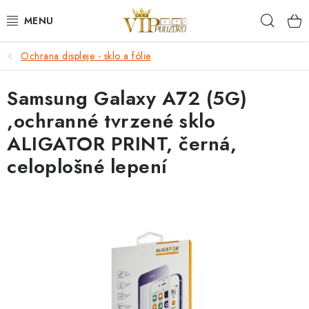
Přejít
Hleda
na
obsah
Ochrana displeje - sklo a fólie
KRYTY NA MOBIL.
Samsung Galaxy A72 (5G)
OCHRANA DISPLEJE - SKLO A FÓLIE
,ochranné tvrzené sklo
KABELY A NABÍJEČKY
ALIGATOR PRINT, černá,
celoplošné lepení
SLUCHÁTKA
DRŽÁKY A STOJÁNKY
DOPLŇKY
BRAŠNY NA NOTEBOOKY