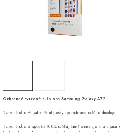
POUZDRA, OBALY NA APPLE AIRPODS
KONTAKTY
DOPRAVA A PLATBA
OBCHODNÍ PODMÍNKY
OCHRANA OSOBNÍCH ÚDAJŮ
HODNOCENÍ OBCHODU
VRÁCENÍ ZBOŽÍ A REKLAMACE
Ochranné tvrzené sklo pro Samsung Galaxy A72
.
Jak nakupovat
Obchodní podmínky
Tvrzené sklo Aligator Print poskytuje ochranu celého displeje.
Ochrana osobních údajů
Hodnocení obchodu
Tvrzené sklo propouští 100% světla, čímž eliminuje ztrátu jasu a
Doprava a platba
Vrácení zboží a reklamace