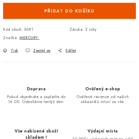
PŘIDAT DO KOŠÍKU
Kód zboží:
5691
Záruka
:
2 roky
Značka:
MERCURY:
Tisk
Zeptat se
Sdílet
Doprava
Ověřený e-shop
Pokud objednáte a zaplatíte do
Ověřené recenze od našich
16.00. Odesíláme tentýž den.
zákazníků mluví za vše.
Vše nabízené zboží
Výdejní místa
skladem !
10.000+ výdejních míst po celé