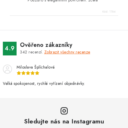
Pouzdro s elegantním povrchem. zcela
Kód:
1764
Ověřeno zákazníky
4.9
342
recenzí.
Zobrazit všechny recenze
Miloslava Šplíchalová
Velká spokojenost, rychlé vyřízení objednávky.
Sledujte nás na Instagramu