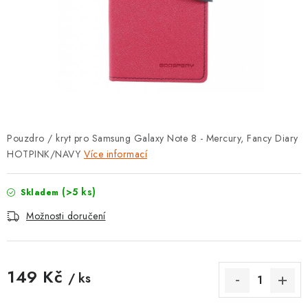
POUZDRA, OBALY NA APPLE AIRPODS
KONTAKTY
DOPRAVA A PLATBA
OBCHODNÍ PODMÍNKY
Pouzdro / kryt pro Samsung Galaxy Note 8 - Mercury, Fancy Diary
OCHRANA OSOBNÍCH ÚDAJŮ
HOTPINK/NAVY
Více informací
HODNOCENÍ OBCHODU
(>5 ks)
Skladem
VRÁCENÍ ZBOŽÍ A REKLAMACE
Možnosti doručení
Jak nakupovat
Obchodní podmínky
149 Kč
Ochrana osobních údajů
Hodnocení obchodu
/ ks
Měrná cena:
Doprava a platba
Vrácení zboží a reklamace