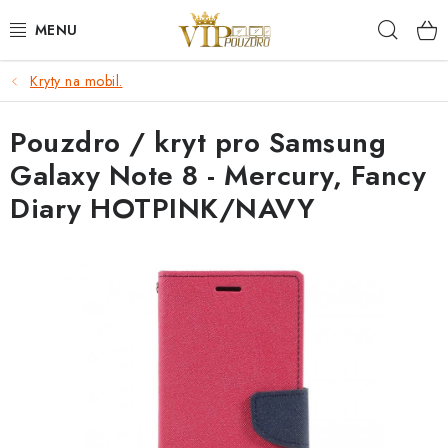
Přejít
Hleda
na
obsah
Kryty na mobil.
KRYTY NA MOBIL.
Pouzdro / kryt pro Samsung
OCHRANA DISPLEJE - SKLO A FÓLIE
Galaxy Note 8 - Mercury, Fancy
KABELY A NABÍJEČKY
Diary HOTPINK/NAVY
SLUCHÁTKA
DRŽÁKY A STOJÁNKY
DOPLŇKY
BRAŠNY NA NOTEBOOKY