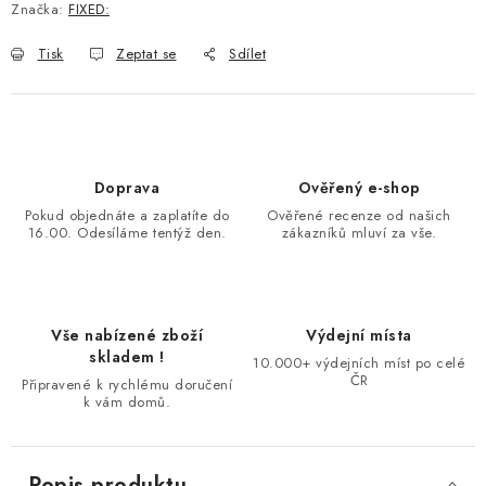
Značka:
FIXED:
Tisk
Zeptat se
Sdílet
Doprava
Ověřený e-shop
Pokud objednáte a zaplatíte do
Ověřené recenze od našich
16.00. Odesíláme tentýž den.
zákazníků mluví za vše.
Vše nabízené zboží
Výdejní místa
skladem !
10.000+ výdejních míst po celé
ČR
Připravené k rychlému doručení
k vám domů.
Popis produktu