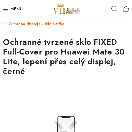
Přejít
Hleda
na
obsah
Ochrana displeje - sklo a fólie
KRYTY NA MOBIL.
Ochranné tvrzené sklo FIXED
OCHRANA DISPLEJE - SKLO A FÓLIE
Full-Cover pro Huawei Mate 30
KABELY A NABÍJEČKY
Lite, lepení přes celý displej,
černé
SLUCHÁTKA
DRŽÁKY A STOJÁNKY
DOPLŇKY
BRAŠNY NA NOTEBOOKY