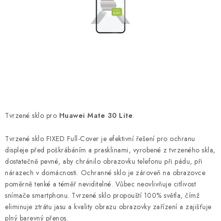
POUZDRA, OBALY NA APPLE AIRPODS
KONTAKTY
DOPRAVA A PLATBA
OBCHODNÍ PODMÍNKY
OCHRANA OSOBNÍCH ÚDAJŮ
Tvrzené sklo pro
Huawei Mate 30 Lite
.
HODNOCENÍ OBCHODU
Tvrzené sklo FIXED Full-Cover je efektivní řešení pro ochranu
displeje před poškrábáním a prasklinami, vyrobené z tvrzeného skla,
VRÁCENÍ ZBOŽÍ A REKLAMACE
dostatečně pevné, aby chránilo obrazovku telefonu při pádu, při
nárazech v domácnosti. Ochranné sklo je zároveň na obrazovce
Jak nakupovat
Obchodní podmínky
poměrně tenké a téměř neviditelné. Vůbec neovlivňuje citlivost
snímače smartphonu. Tvrzené sklo propouští 100% světla, čímž
Ochrana osobních údajů
Hodnocení obchodu
eliminuje ztrátu jasu a kvality obrazu obrazovky zařízení a zajišťuje
Doprava a platba
Vrácení zboží a reklamace
plný barevný přenos.