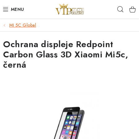
Přejít
Hleda
na
obsah
MI 5C Global
KRYTY NA MOBIL.
Ochrana displeje Redpoint
OCHRANA DISPLEJE - SKLO A FÓLIE
Carbon Glass 3D Xiaomi Mi5c,
KABELY A NABÍJEČKY
černá
SLUCHÁTKA
DRŽÁKY A STOJÁNKY
DOPLŇKY
BRAŠNY NA NOTEBOOKY