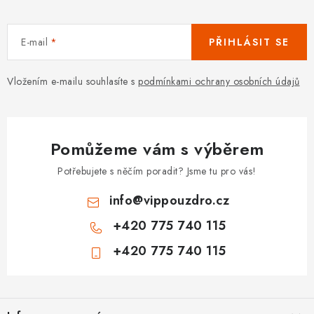
E-mail
PŘIHLÁSIT SE
Vložením e-mailu souhlasíte s
podmínkami ochrany osobních údajů
Pomůžeme vám s výběrem
Potřebujete s něčím poradit? Jsme tu pro vás!
info
@
vippouzdro.cz
+420 775 740 115
+420 775 740 115
Z
á