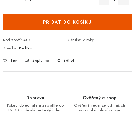
Měrná cena:
PŘIDAT DO KOŠÍKU
Kód zboží:
407
Záruka
:
2 roky
Značka:
RedPoint:
Tisk
Zeptat se
Sdílet
Doprava
Ověřený e-shop
Pokud objednáte a zaplatíte do
Ověřené recenze od našich
16.00. Odesíláme tentýž den.
zákazníků mluví za vše.