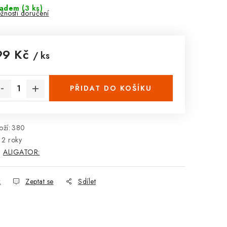
ladem
(3 ks)
žnosti doručení
99 Kč
/ ks
rná cena:
PŘIDAT DO KOŠÍKU
ží:
380
2 roky
:
ALIGATOR:
k
Zeptat se
Sdílet