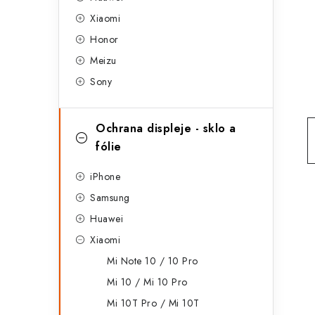
g
r
Xiaomi
o
Honor
a
r
Meizu
n
i
Sony
e
n
í
Ochrana displeje - sklo a
fólie
p
a
iPhone
Samsung
n
Huawei
e
Xiaomi
l
Mi Note 10 / 10 Pro
Mi 10 / Mi 10 Pro
Mi 10T Pro / Mi 10T