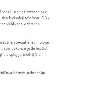
í tenké, odolné tvrzené sklo,
í skla k displeji telefonu. Díky
st spolehlivého ochránce
yráběna speciální technologií,
, nebo dokonce ještě lepších
, displej je čitelnější a
 fóliím a běžným ochranným