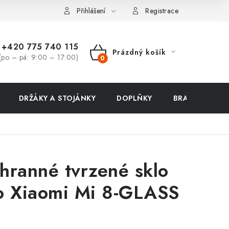
ení zboží a reklamace
Přihlášení
Registrace
+420 775 740 115
Prázdný košík
(po – pá: 9:00 – 17:00)
NÁKUPNÍ
KOŠÍK
DRŽÁKY A STOJÁNKY
DOPLŇKY
BRAŠNY NA N
hranné tvrzené sklo
o Xiaomi Mi 8-GLASS