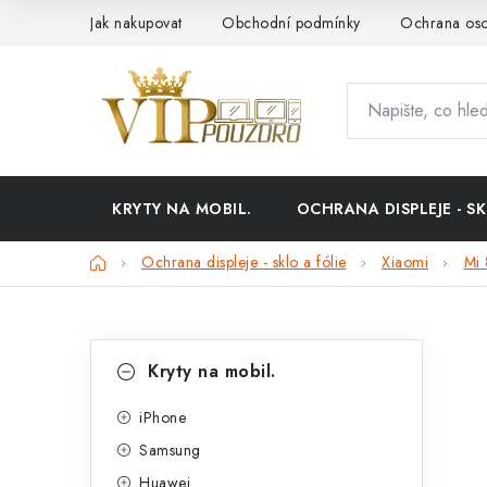
Přejít
Jak nakupovat
Obchodní podmínky
Ochrana oso
na
obsah
KRYTY NA MOBIL.
OCHRANA DISPLEJE - SK
Domů
Ochrana displeje - sklo a fólie
Xiaomi
Mi 
P
K
Přeskočit
Kryty na mobil.
kategorie
a
o
t
iPhone
s
Samsung
e
t
Huawei