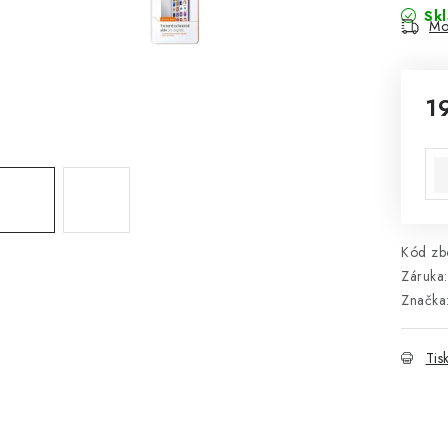
Sk
Mo
1
Mě
Kód zbo
Záruka
:
Značka
Tis