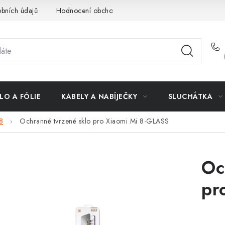
bních údajů
Hodnocení obchodu
Doprava a platba
Vrác
LO A FÓLIE
KABELY A NABÍJEČKY
SLUCHÁTKA
8
Ochranné tvrzené sklo pro Xiaomi Mi 8-GLASS
Oc
pr