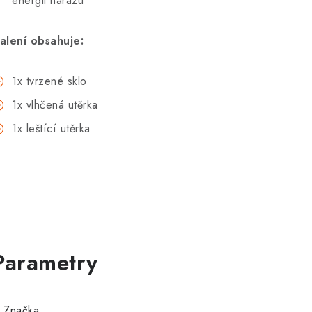
energii nárazu
alení obsahuje:
1x tvrzené sklo
1x vlhčená utěrka
1x leštící utěrka
Značka