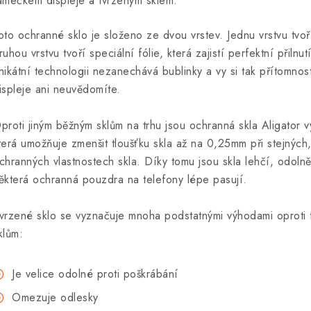
ámečkem displeje a tvrzeným sklem.
oto ochranné sklo je složeno ze dvou vrstev. Jednu vrstvu tvoř
ruhou vrstvu tvoří speciální fólie, která zajistí perfektní přilnut
nikátní technologii nezanechává bublinky a vy si tak přítomno
ispleje ani neuvědomíte.
proti jiným běžným sklům na trhu jsou ochranná skla Aligator v
terá umožňuje zmenšit tloušťku skla až na 0,25mm při stejných
chranných vlastnostech skla. Díky tomu jsou skla lehčí, odolnější
ěkterá ochranná pouzdra na telefony lépe pasují.
vrzené sklo se vyznačuje mnoha podstatnými výhodami oproti
klům:
Je velice odolné proti poškrábání
Omezuje odlesky