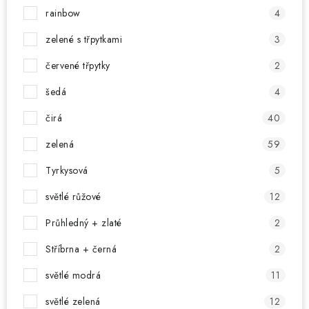
rainbow
4
zelené s třpytkami
3
červené třpytky
2
šedá
4
čirá
40
zelená
59
Tyrkysová
5
světlé růžové
12
Průhledný + zlaté
2
Stříbrna + černá
2
světlé modrá
11
světlé zelená
12