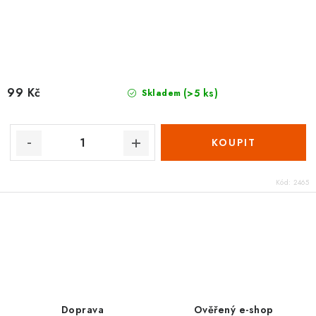
99 Kč
(>5 ks)
Skladem
Kód:
2465
O
v
l
á
d
Doprava
Ověřený e-shop