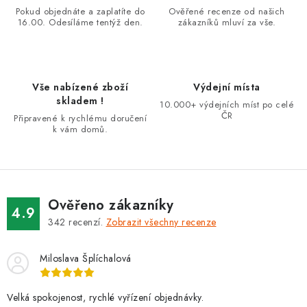
a
Pokud objednáte a zaplatíte do
Ověřené recenze od našich
16.00. Odesíláme tentýž den.
zákazníků mluví za vše.
c
í
p
r
Vše nabízené zboží
Výdejní místa
v
skladem !
10.000+ výdejních míst po celé
k
ČR
Připravené k rychlému doručení
k vám domů.
y
v
ý
p
i
Ověřeno zákazníky
4.9
s
342
recenzí.
Zobrazit všechny recenze
u
Miloslava Šplíchalová
Velká spokojenost, rychlé vyřízení objednávky.