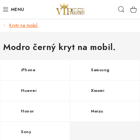
Přejít
Hleda
na
obsah
Kryty na mobil.
KRYTY NA MOBIL.
OCHRANA DISPLEJE - SKLO A FÓLIE
Modro černý kryt na mobil.
KABELY A NABÍJEČKY
iPhone
Samsung
SLUCHÁTKA
Huawei
Xiaomi
DRŽÁKY A STOJÁNKY
DOPLŇKY
Honor
Meizu
BRAŠNY NA NOTEBOOKY
Sony