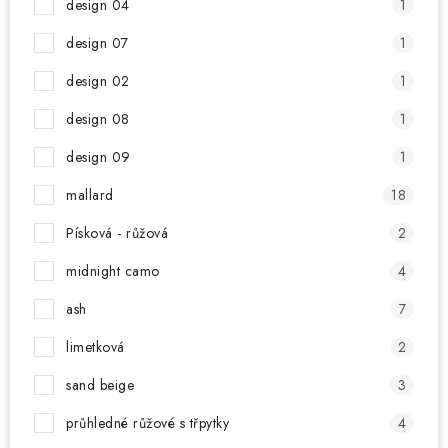
design 04
1
design 07
1
design 02
1
design 08
1
design 09
1
mallard
18
Písková - růžová
2
midnight camo
4
ash
7
limetková
2
sand beige
3
průhledné růžové s třpytky
4