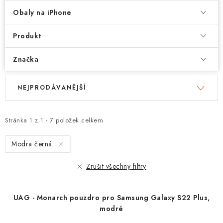
Obaly na iPhone
Produkt
Značka
V
Ř
NEJPRODÁVANĚJŠÍ
ý
a
p
z
i
e
Stránka
1
z
1
-
7
položek celkem
s
n
Modra černá
p
í
r
p
Zrušit všechny filtry
o
r
d
o
UAG - Monarch pouzdro pro Samsung Galaxy S22 Plus,
u
d
modré
k
u