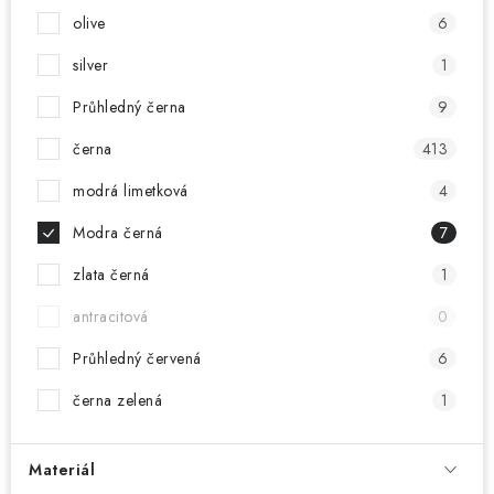
olive
6
silver
1
Průhledný černa
9
černa
413
modrá limetková
4
Modra černá
7
zlata černá
1
antracitová
0
Průhledný červená
6
černa zelená
1
Materiál