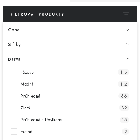
POUZDRA, OBALY NA APPLE AIRPODS
FILTROVAT PRODUKTY
KONTAKTY
Cena
DOPRAVA A PLATBA
Štítky
OBCHODNÍ PODMÍNKY
Barva
OCHRANA OSOBNÍCH ÚDAJŮ
růžové
115
HODNOCENÍ OBCHODU
Modrá
112
Průhledná
66
VRÁCENÍ ZBOŽÍ A REKLAMACE
Zlatá
32
Jak nakupovat
Obchodní podmínky
Průhledná s třpytkami
15
Ochrana osobních údajů
Hodnocení obchodu
matné
2
Doprava a platba
Vrácení zboží a reklamace