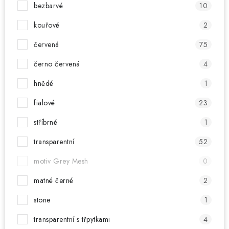
bezbarvé
10
kouřové
2
červená
75
černo červená
4
hnědé
1
fialové
23
stříbrné
1
transparentní
52
motiv Grey Mesh
0
matné černé
2
stone
1
transparentní s třpytkami
4