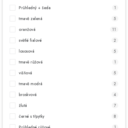
Průhledný + šeda
1
tmavě zelená
5
oranžová
11
světlé fialové
2
lososová
5
tmavě růžová
1
višňová
5
tmavě modrá
2
broskvová
4
žlutá
7
černé s třpytky
8
Průhledné růžové
1