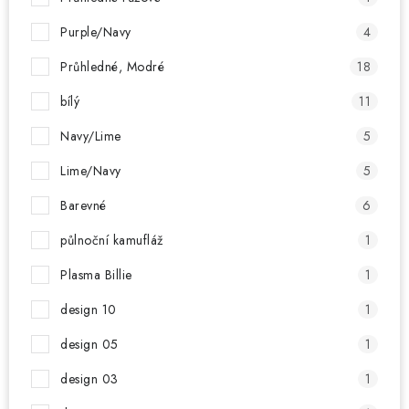
Purple/Navy
4
Průhledné, Modré
18
bílý
11
Navy/Lime
5
Lime/Navy
5
Barevné
6
půlnoční kamufláž
1
Plasma Billie
1
design 10
1
design 05
1
design 03
1