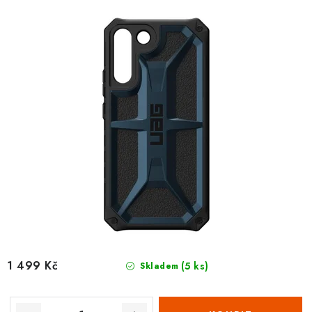
t
k
ů
t
ů
1 499 Kč
(5 ks)
Skladem