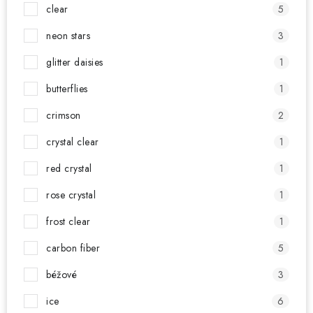
clear
5
neon stars
3
glitter daisies
1
butterflies
1
crimson
2
crystal clear
1
red crystal
1
rose crystal
1
frost clear
1
carbon fiber
5
béžové
3
ice
6