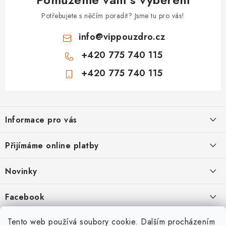
Potřebujete s něčím poradit? Jsme tu pro vás!
info
@
vippouzdro.cz
+420 775 740 115
+420 775 740 115
Z
á
Informace pro vás
p
a
Jak nakupovat
Přijímáme online platby
t
Obchodní podmínky
í
Novinky
Ochrana osobních údajů
Kryty, pouzdra, obaly na mobil Apple iPhone.
Facebook
Hodnocení obchodu
11.9.2022
Doprava a platba
Heureka Recenze obchodu
Tento web používá soubory cookie. Dalším procházením
Nová skla pro vaši ochranu