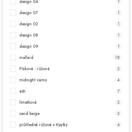
design 04
1
design 07
1
design 02
1
design 08
1
design 09
1
mallard
18
Písková - růžová
2
midnight camo
4
ash
7
limetková
2
sand beige
3
průhledné růžové s třpytky
4