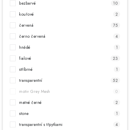
bezbarvé
10
kouřové
2
červená
75
černo červená
4
hnědé
1
fialové
23
stříbrné
1
transparentní
52
motiv Grey Mesh
0
matné černé
2
stone
1
transparentní s třpytkami
4