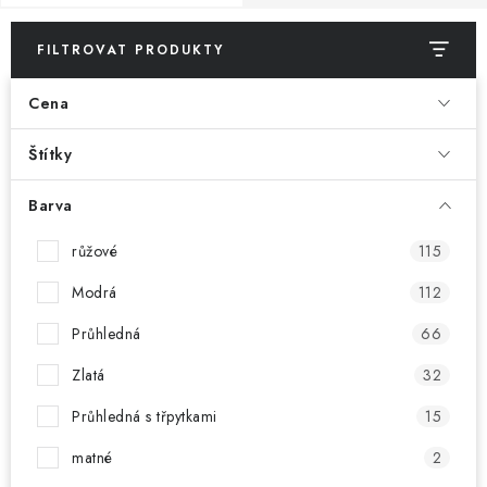
POUZDRA, OBALY NA APPLE AIRPODS
FILTROVAT PRODUKTY
KONTAKTY
Cena
DOPRAVA A PLATBA
Štítky
OBCHODNÍ PODMÍNKY
Barva
OCHRANA OSOBNÍCH ÚDAJŮ
růžové
115
HODNOCENÍ OBCHODU
Modrá
112
Průhledná
66
VRÁCENÍ ZBOŽÍ A REKLAMACE
Zlatá
32
Jak nakupovat
Obchodní podmínky
Průhledná s třpytkami
15
Ochrana osobních údajů
Hodnocení obchodu
matné
2
Doprava a platba
Vrácení zboží a reklamace