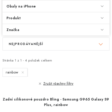
Obaly na iPhone
Produkt
Značka
V
Ř
NEJPRODÁVANĚJŠÍ
ý
a
p
z
i
e
Stránka
1
z
1
-
4
položek celkem
s
n
rainbow
p
í
r
p
Zrušit všechny filtry
o
r
d
o
Zadní silikonové pouzdro Bling - Samsung G965 Galaxy S9
u
d
Plus, rainbow
k
u