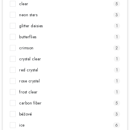
clear
5
neon stars
3
glitter daisies
1
butterflies
1
crimson
2
crystal clear
1
red crystal
1
rose crystal
1
frost clear
1
carbon fiber
5
béžové
3
ice
6