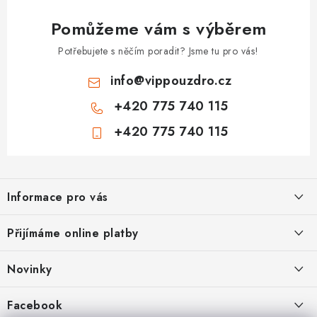
Pomůžeme vám s výběrem
Potřebujete s něčím poradit? Jsme tu pro vás!
info
@
vippouzdro.cz
+420 775 740 115
+420 775 740 115
Z
á
Informace pro vás
p
a
Jak nakupovat
Přijímáme online platby
t
Obchodní podmínky
í
Novinky
Ochrana osobních údajů
Kryty, pouzdra, obaly na mobil Apple iPhone.
Facebook
Hodnocení obchodu
11.9.2022