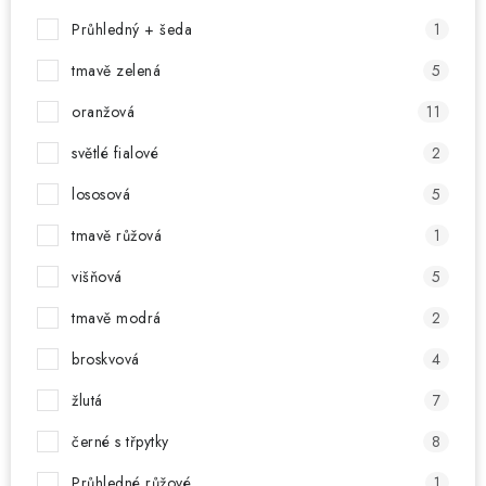
Průhledný + šeda
1
tmavě zelená
5
oranžová
11
světlé fialové
2
lososová
5
tmavě růžová
1
višňová
5
tmavě modrá
2
broskvová
4
žlutá
7
černé s třpytky
8
Průhledné růžové
1