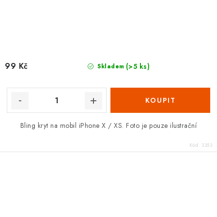
99 Kč
(>5 ks)
Skladem
Bling kryt na mobil iPhone X / XS. Foto je pouze ilustrační
Kód:
3353
O
v
l