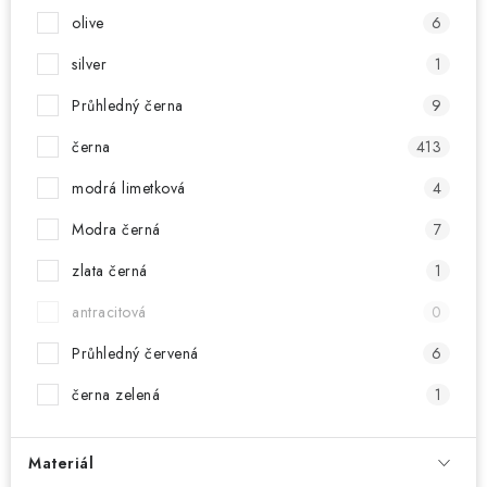
olive
6
silver
1
Průhledný černa
9
černa
413
modrá limetková
4
Modra černá
7
zlata černá
1
antracitová
0
Průhledný červená
6
černa zelená
1
Materiál