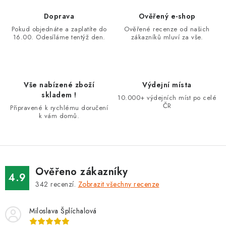
á
d
Doprava
Ověřený e-shop
a
Pokud objednáte a zaplatíte do
Ověřené recenze od našich
16.00. Odesíláme tentýž den.
zákazníků mluví za vše.
c
í
p
r
Vše nabízené zboží
Výdejní místa
v
skladem !
10.000+ výdejních míst po celé
k
ČR
Připravené k rychlému doručení
k vám domů.
y
v
ý
p
i
Ověřeno zákazníky
4.9
s
342
recenzí.
Zobrazit všechny recenze
u
Miloslava Šplíchalová