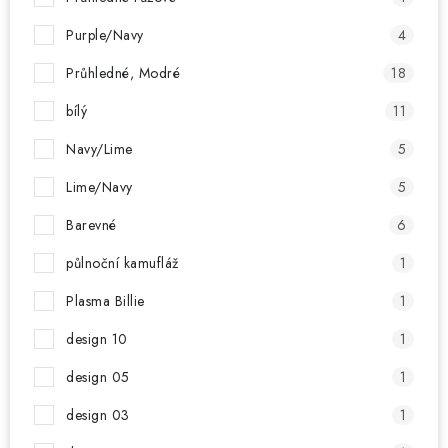
Purple/Navy
4
Průhledné, Modré
18
bílý
11
Navy/Lime
5
Lime/Navy
5
Barevné
6
půlnoční kamufláž
1
Plasma Billie
1
design 10
1
design 05
1
design 03
1