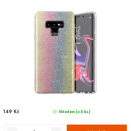
t
k
ů
t
ů
149 Kč
(>5 ks)
Skladem