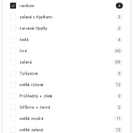
rainbow
4
zelené s třpytkami
3
červené třpytky
2
šedá
4
čirá
40
zelená
59
Tyrkysová
5
světlé růžové
12
Průhledný + zlaté
2
Stříbrna + černá
2
světlé modrá
11
světlé zelená
12