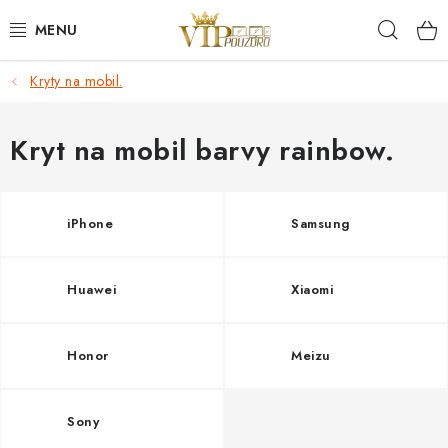
Přejít
Hleda
na
obsah
Kryty na mobil.
KRYTY NA MOBIL.
OCHRANA DISPLEJE - SKLO A FÓLIE
Kryt na mobil barvy rainbow.
KABELY A NABÍJEČKY
iPhone
Samsung
SLUCHÁTKA
Huawei
Xiaomi
DRŽÁKY A STOJÁNKY
DOPLŇKY
Honor
Meizu
BRAŠNY NA NOTEBOOKY
Sony