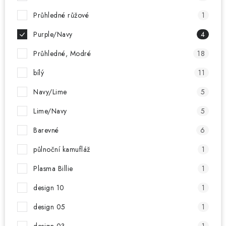
Průhledné růžové
1
Purple/Navy
4
Průhledné, Modré
18
bílý
11
Navy/Lime
5
Lime/Navy
5
Barevné
6
půlnoční kamufláž
1
Plasma Billie
1
design 10
1
design 05
1