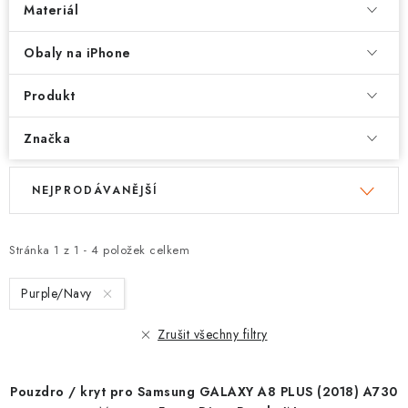
Materiál
Obaly na iPhone
Produkt
Značka
V
Ř
NEJPRODÁVANĚJŠÍ
ý
a
p
z
i
e
Stránka
1
z
1
-
4
položek celkem
s
n
Purple/Navy
p
í
r
p
Zrušit všechny filtry
o
r
d
o
Pouzdro / kryt pro Samsung GALAXY A8 PLUS (2018) A730
u
d