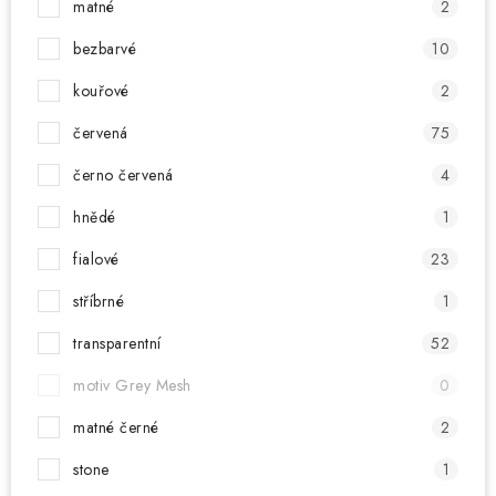
matné
2
bezbarvé
10
kouřové
2
červená
75
černo červená
4
hnědé
1
fialové
23
stříbrné
1
transparentní
52
motiv Grey Mesh
0
matné černé
2
stone
1