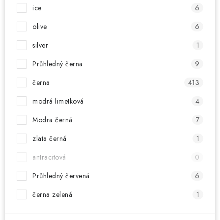
ice
6
olive
6
silver
1
Průhledný černa
9
černa
413
modrá limetková
4
Modra černá
7
zlata černá
1
antracitová
0
Průhledný červená
6
černa zelená
1