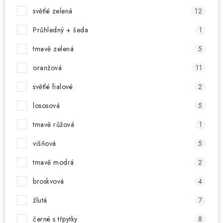
světlé zelená
12
Průhledný + šeda
1
tmavě zelená
5
oranžová
11
světlé fialové
2
lososová
5
tmavě růžová
1
višňová
5
tmavě modrá
2
broskvová
4
žlutá
7
černé s třpytky
8