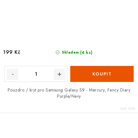
199 Kč
(4 ks)
Skladem
Pouzdro / kryt pro Samsung Galaxy S9 - Mercury, Fancy Diary
Purple/Navy
Kód:
5235
O