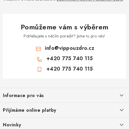
Pomůžeme vám s výběrem
Potřebujete s něčím poradit? Jsme tu pro vás!
info
@
vippouzdro.cz
+420 775 740 115
+420 775 740 115
Z
á
Informace pro vás
p
a
Jak nakupovat
Přijímáme online platby
t
Obchodní podmínky
í
Novinky
Ochrana osobních údajů