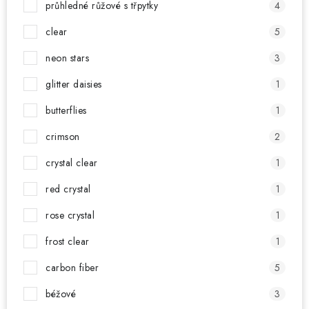
průhledné růžové s třpytky
4
clear
5
neon stars
3
glitter daisies
1
butterflies
1
crimson
2
crystal clear
1
red crystal
1
rose crystal
1
frost clear
1
carbon fiber
5
béžové
3