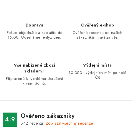
v
l
á
d
Doprava
Ověřený e-shop
a
Pokud objednáte a zaplatíte do
Ověřené recenze od našich
16.00. Odesíláme tentýž den.
zákazníků mluví za vše.
c
í
p
r
Vše nabízené zboží
Výdejní místa
v
skladem !
10.000+ výdejních míst po celé
k
ČR
Připravené k rychlému doručení
k vám domů.
y
v
ý
p
i
Ověřeno zákazníky
4.9
s
342
recenzí.
Zobrazit všechny recenze
u