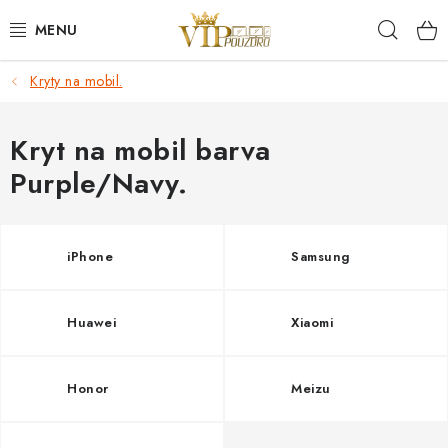
Přejít
Hleda
na
obsah
Kryty na mobil.
KRYTY NA MOBIL.
OCHRANA DISPLEJE - SKLO A FÓLIE
Kryt na mobil barva
Purple/Navy.
KABELY A NABÍJEČKY
SLUCHÁTKA
iPhone
Samsung
DRŽÁKY A STOJÁNKY
Huawei
Xiaomi
DOPLŇKY
Honor
Meizu
BRAŠNY NA NOTEBOOKY