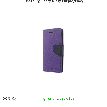
- Mercury, Fancy Diary Purple/Navy
k
u
t
k
ů
t
ů
299 Kč
(>5 ks)
Skladem