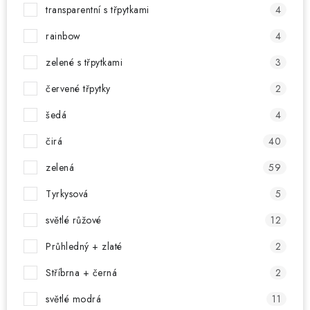
transparentní s třpytkami
4
rainbow
4
zelené s třpytkami
3
červené třpytky
2
šedá
4
čirá
40
zelená
59
Tyrkysová
5
světlé růžové
12
Průhledný + zlaté
2
Stříbrna + černá
2
světlé modrá
11