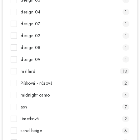
design 03
1
design 04
1
design 07
1
design 02
1
design 08
1
design 09
1
mallard
18
Písková - růžová
2
midnight camo
4
ash
7
limetková
2
sand beige
3