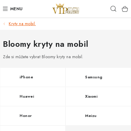
Přejít
Hleda
na
obsah
Kryty na mobil.
KRYTY NA MOBIL.
OCHRANA DISPLEJE - SKLO A FÓLIE
Bloomy kryty na mobil
KABELY A NABÍJEČKY
Zde si můžete vybrat Bloomy kryty na mobil.
SLUCHÁTKA
iPhone
Samsung
DRŽÁKY A STOJÁNKY
Huawei
Xiaomi
DOPLŇKY
Honor
Meizu
BRAŠNY NA NOTEBOOKY