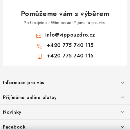
Pomůžeme vám s výběrem
Potřebujete s něčím poradit? Jsme tu pro vás!
info
@
vippouzdro.cz
+420 775 740 115
+420 775 740 115
Z
á
Informace pro vás
p
a
Jak nakupovat
Přijímáme online platby
t
Obchodní podmínky
í
Novinky
Ochrana osobních údajů
Kryty, pouzdra, obaly na mobil Apple iPhone.
Facebook
Hodnocení obchodu
11.9.2022