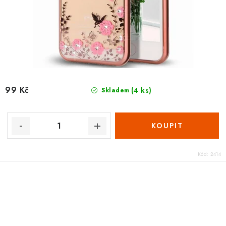
99 Kč
(4 ks)
Skladem
Kód:
2414
O
v
l