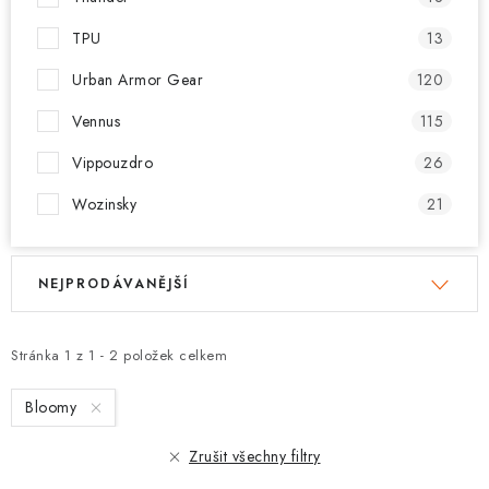
TPU
13
Urban Armor Gear
120
Vennus
115
Vippouzdro
26
Wozinsky
21
V
Ř
NEJPRODÁVANĚJŠÍ
ý
a
p
z
i
e
Stránka
1
z
1
-
2
položek celkem
s
n
Bloomy
p
í
r
p
Zrušit všechny filtry
o
r