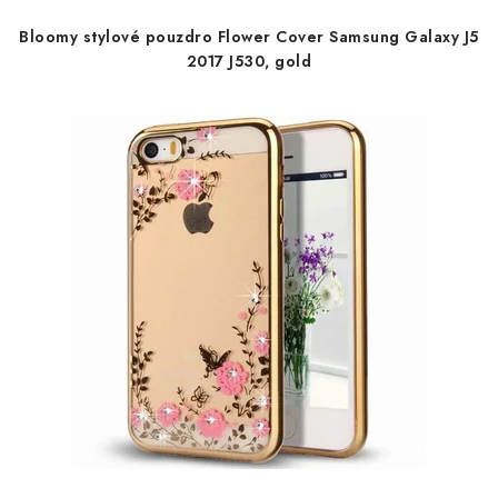
d
o
Bloomy stylové pouzdro Flower Cover Samsung Galaxy J5
u
d
2017 J530, gold
k
u
t
k
ů
t
ů