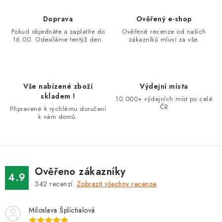
á
d
Doprava
Ověřený e-shop
a
Pokud objednáte a zaplatíte do
Ověřené recenze od našich
16.00. Odesíláme tentýž den.
zákazníků mluví za vše.
c
í
p
r
Vše nabízené zboží
Výdejní místa
v
skladem !
10.000+ výdejních míst po celé
k
ČR
Připravené k rychlému doručení
k vám domů.
y
v
ý
p
i
Ověřeno zákazníky
4.9
s
342
recenzí.
Zobrazit všechny recenze
u
Miloslava Šplíchalová