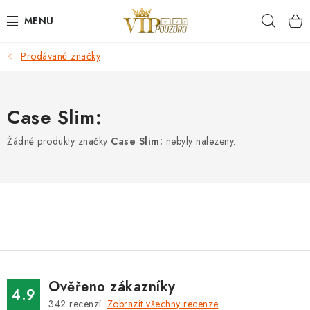
Přejít
Hleda
na
obsah
Prodávané značky
KRYTY NA MOBIL.
OCHRANA DISPLEJE - SKLO A FÓLIE
Case Slim:
KABELY A NABÍJEČKY
Žádné produkty značky
Case Slim:
nebyly nalezeny...
SLUCHÁTKA
DRŽÁKY A STOJÁNKY
DOPLŇKY
BRAŠNY NA NOTEBOOKY
Ověřeno zákazníky
4.9
342
recenzí.
Zobrazit všechny recenze