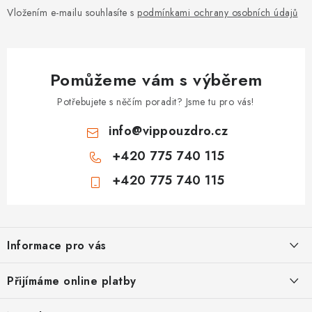
Vložením e-mailu souhlasíte s
podmínkami ochrany osobních údajů
Pomůžeme vám s výběrem
Potřebujete s něčím poradit? Jsme tu pro vás!
info
@
vippouzdro.cz
+420 775 740 115
+420 775 740 115
Z
á
Informace pro vás
p
a
Jak nakupovat
Přijímáme online platby
t
Obchodní podmínky
í